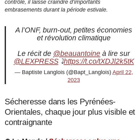
contrôle, il laisse craindre d’importants
embrasements durant la période estivale.
A l’ONF, burn-out, petites économies
et révolution climatique
Le récit de
@beauantoine
à lire sur
@LEXPRESS
⤵️
https://t.co/tXDJl2k5tK
— Baptiste Langlois (@Bapt_Langlois)
April 22,
2023
Sécheresse dans les Pyrénées-
Orientales, chaque jour plus visible et
contraignante