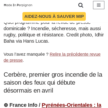
Article mis à jour le 23 avril 2023 à 09:34
Aller
AIDEZ-NOUS À SAUVER MIP
au
Quel programme pour la revue de presse
contenu
dominicale ? Incendie, sécheresse, mais aussi
rugby, politique et résistance. Credit photo, Idhir
Baha via Hans Lucas.
Vous l’avez manquée ?
Relire la précédente revue
de presse
.
Cerbère, premier gros incendie de la
saison des feux qui débute
désormais en avril
⊕ France Info /
Pyrénées-Orientales : la