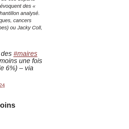
s évoquent des «
hantillon analysé.
aques, cancers
es) ou Jacky Coll,
des
#maires
moins une fois
e 6%) – via
24
moins