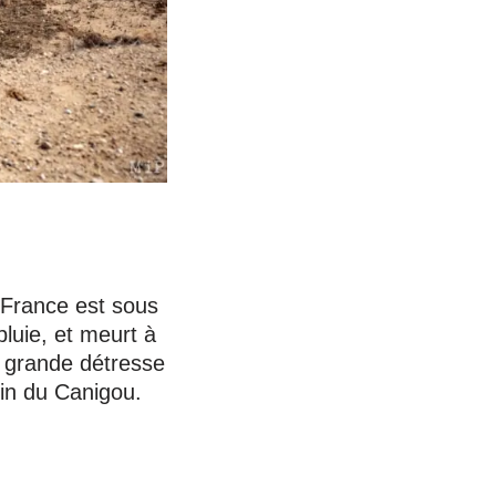
 France est sous
pluie, et meurt à
a grande détresse
tin du Canigou.