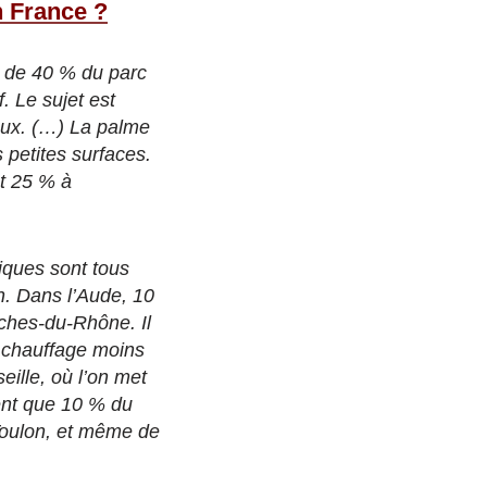
n France ?
s de 40 % du parc
. Le sujet est
aux. (…) La palme
 petites surfaces.
et 25 % à
iques sont tous
en. Dans l’Aude, 10
ches-du-Rhône. Il
e chauffage moins
eille, où l’on met
ent que 10 % du
Toulon, et même de