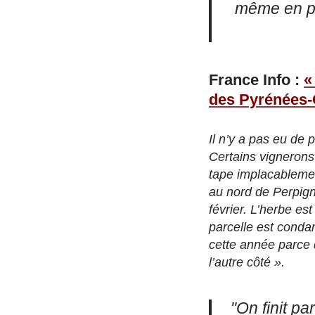
même en pl
France Info :
«
des Pyrénées-
Il n’y a pas eu de
Certains vignerons 
tape implacablemen
au nord de Perpign
février. L’herbe est
parcelle est conda
cette année parce 
l’autre côté ».
"On finit pa