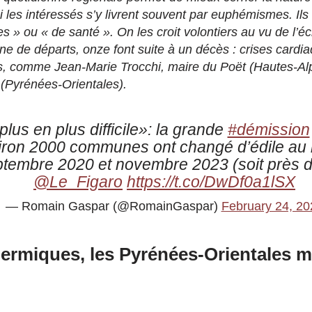
i les intéressés s’y livrent souvent par euphémismes. Il
s » ou « de santé ». On les croit volontiers au vu de l’éc
ne de départs, onze font suite à un décès : crises cardi
s, comme Jean-Marie Trocchi, maire du Poët (Hautes-Alp
(Pyrénées-Orientales).
plus en plus difficile»: la grande
#démission
iron 2000 communes ont changé d’édile au 
ptembre 2020 et novembre 2023 (soit près d
@Le_Figaro
https://t.co/DwDf0a1lSX
— Romain Gaspar (@RomainGaspar)
February 24, 20
hermiques, les Pyrénées-Orientales 