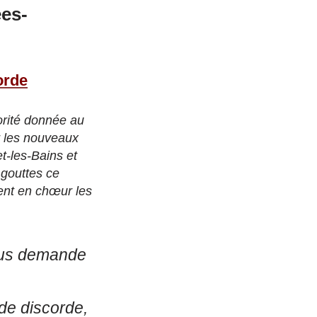
ées-
orde
iorité donnée au
r les nouveaux
t-les-Bains et
 gouttes ce
sent en chœur les
nous demande
de discorde,