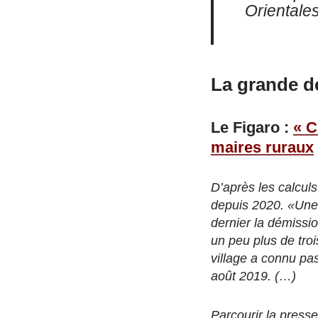
Orientale
La grande d
Le Figaro :
« C
maires ruraux
D’après les calcul
depuis 2020. «Une g
dernier la démissi
un peu plus de tro
village a connu pas
août 2019. (…)
Parcourir la press