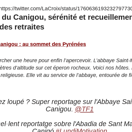
https://twitter.com/LaCroix/status/176063619323279773
 du Canigou, sérénité et recueilleme
es retraites
anigou : au sommet des Pyrénées
her une heure pour enfin l’apercevoir. L’abbaye Saint
tres d’altitude sur cet éperon rocheux. Voici nos hôtes.
eligieuse. Elle vit au service de l’abbaye, entourée de 
ez loupé ? Super reportage sur l'Abbaye Sai
Canigou.
@TF1
el·lent reportatge sobre l'Abadia de Sant Ma
Canigó.
#LundiMotivation