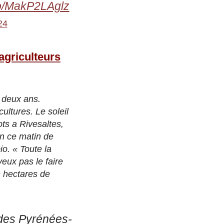
.co/MakP2LAglz
24
 agriculteurs
e deux ans.
cultures. Le soleil
ts a Rivesaltes,
en ce matin de
io. « Toute la
eux pas le faire
s hectares de
s des Pyrénées-