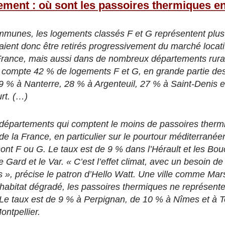
ment : où sont les passoires thermiques e
mmunes, les logements classés F et G représentent plu
aient donc être retirés progressivement du marché locatif
-France, mais aussi dans de nombreux départements rur
ui compte 42 % de logements F et G, en grande partie des
 29 % à Nanterre, 28 % à Argenteuil, 27 % à Saint-Denis 
rt. (…)
ix départements qui comptent le moins de passoires therm
de la France, en particulier sur le pourtour méditerrané
nt F ou G. Le taux est de 9 % dans l’Hérault et les Bou
 Gard et le Var. « C’est l’effet climat, avec un besoin d
s », précise le patron d’Hello Watt. Une ville comme Mars
’habitat dégradé, les passoires thermiques ne représent
Le taux est de 9 % à Perpignan, de 10 % à Nîmes et à 
ntpellier.