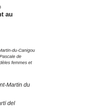
0
nt au
-Martin-du-Canigou
 Pascale de
fidèles femmes et
nt-Martin du
rtí del