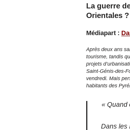
La guerre de
Orientales ?
Médiapart :
Da
Après deux ans sans
tourisme, tandis q
projets d’urbanisa
Saint-Génis-des-Fo
vendredi. Mais pers
habitants des Pyré
« Quand o
Dans les 