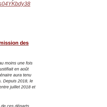
co/s04YKbdy38
démission des
au moins une fois
stifiait en août
énaire aura tenu
s. Depuis 2018, le
ntre juillet 2018 et
e de ces départs