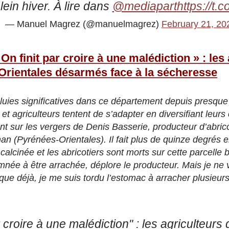
ein hiver. À lire dans
@mediapart
https://t
— Manuel Magrez (@manuelmagrez)
February 21, 20
 On finit par croire à une malédiction » : les
Orientales désarmés face à la sécheresse
 pluies significatives dans ce département depuis presqu
et agriculteurs tentent de s’adapter en diversifiant leurs 
t sur les vergers de Denis Basserie, producteur d’abrico
an (Pyrénées-Orientales). Il fait plus de quinze degrés 
 calcinée et les abricotiers sont morts sur cette parcelle b
mnée à être arrachée, déplore le producteur. Mais je ne v
que déjà, je me suis tordu l’estomac à arracher plusieur
r croire à une malédiction" : les agriculteur