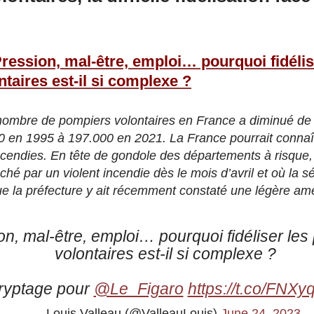
ression, mal-être, emploi… pourquoi fidélis
taires est-il si complexe ?
nombre de pompiers volontaires en France a diminué de 
 en 1995 à 197.000 en 2021. La France pourrait connaî
incendies. En tête de gondole des départements à risque,
ché par un violent incendie dès le mois d’avril et où la 
ue la préfecture y ait récemment constaté une légère amé
on, mal-être, emploi… pourquoi fidéliser le
volontaires est-il si complexe ?
yptage pour ⁦
@Le_Figaro
⁩
https://t.co/FNX
— Louis Valleau (@ValleauLouis)
June 24, 2023