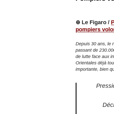
⊕ Le Figaro /
P
pompiers volon
Depuis 30 ans, le 
passant de 230.000
de lutte face aux 
Orientales déjà tou
importante, bien q
Pressi
Décr