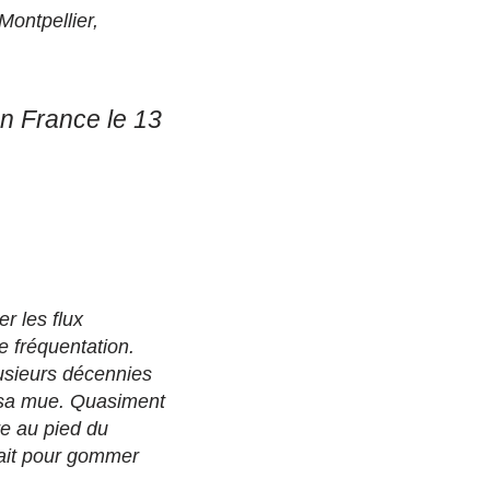
ontpellier,
n France le 13
r les flux
e fréquentation.
lusieurs décennies
 sa mue. Quasiment
re au pied du
fait pour gommer