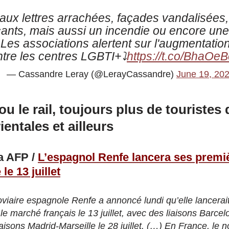
aux lettres arrachées, façades vandalisées,
nts, mais aussi un incendie ou encore une 
es associations alertent sur l'augmentatio
tre les centres LGBTI+⤵️
https://t.co/BhaO
— Cassandre Leray (@LerayCassandre)
June 19, 20
ou le rail, toujours plus de touristes
entales et ailleurs
a AFP /
L’espagnol Renfe lancera ses premiè
e 13 juillet
viaire espagnole Renfe a annoncé lundi qu’elle lancerait
le marché français le 13 juillet, avec des liaisons Barce
iaisons Madrid-Marseille le 28 juillet. (…) En France, le n