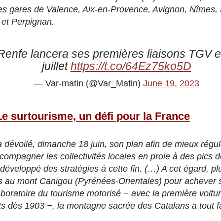
s gares de Valence, Aix-en-Provence, Avignon, Nîmes, M
 et Perpignan.
Renfe lancera ses premières liaisons TGV e
juillet
https://t.co/64Ez75ko5D
— Var-matin (@Var_Matin)
June 19, 2023
Le surtourisme, un défi pour la France
dévoilé, dimanche 18 juin, son plan afin de mieux régule
ccompagner les collectivités locales en proie à des pics d
développé des stratégies à cette fin. (…) A cet égard, p
es au mont Canigou (Pyrénées-Orientales) pour achever
boratoire du tourisme motorisé − avec la première voitu
ts dès 1903 −, la montagne sacrée des Catalans a tout 