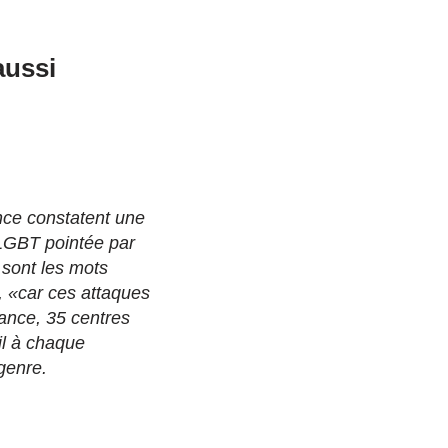
aussi
nce constatent une
i-LGBT pointée par
 sont les mots
, «car ces attaques
rance, 35 centres
il à chaque
 genre.