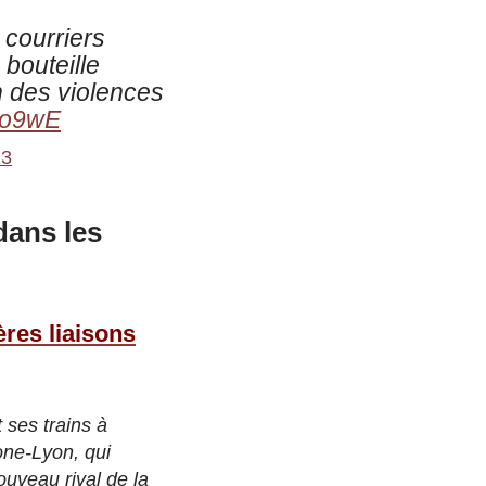
 courriers
bouteille
n des violences
eBo9wE
23
 dans les
res liaisons
 ses trains à
lone-Lyon, qui
ouveau rival de la