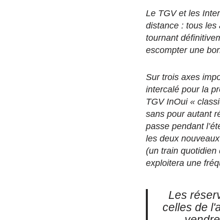
Le TGV et les Inte
distance : tous le
tournant définitiv
escompter une bon
Sur trois axes impo
intercalé pour la 
TGV InOui « classi
sans pour autant ré
passe pendant l’ét
les deux nouveaux 
(un train quotidien
exploitera une fré
Les réser
celles de l
vendre