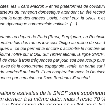
rcités, les « cars Macron » et les plateformes de covoitu
s acteurs du transport domestique attendent un été record
ement la page des années Covid. Parmi eux, la SNCF n’es
ne dynamique commerciale estivale. (…)
rtants au départ de Paris (Brest, Perpignan, La Rochelle)
première fois des rames low cost Ouigo au milieu de ses 
ques », ce qui permet là encore d’accroître le nombre d
duire l’offre sur InOui. Sur l’international, la ligne SNC
é de deux à trois fréquences par jour, soit beaucoup plu
axes de la concurrente espagnole Renfe, en partie sur
 du vendredi au lundi). Et en coopération avec la Deutsc
quence par semaine sur l’axe Bordeaux-Francfort.
vations estivales de la SNCF sont supérieu
'an dernier à la même date, mais il reste 70 
 sur l'ensemble du réseau en juillet-août. 