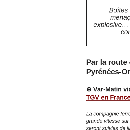
Boîtes 
menaça
explosive… L
con
Par la route 
Pyrénées-Ori
⊕ Var-Matin vi
TGV en France l
La compagnie ferro
grande vitesse sur 
seront suivies de l