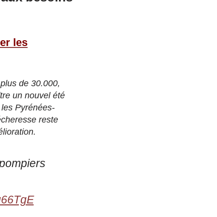
er les
plus de 30.000,
tre un nouvel été
 les Pyrénées-
sécheresse reste
lioration.
s pompiers
yq66TgE