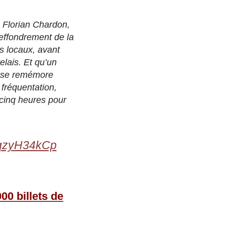
 Florian Chardon,
l’effondrement de la
es locaux, avant
elais. Et qu’un
», se remémore
 fréquentation,
 cinq heures pour
/mqzyH34kCp
00 billets de