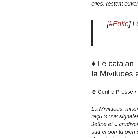
elles, restent ouv
[
#Edito
] 
— 
♦ Le catalan 
la Miviludes
⊕ Centre Presse /
La Miviludes, missi
reçu 3.008 signale
Jeûne et « crudiv
sud et son tutoiem