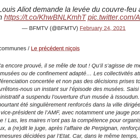
Louis Aliot demande la levée du couvre-feu 
an
https://t.co/KhwBNLKmhT
pic.twitter.co
— BFMTV (@BFMTV)
February 24, 2021
 communes /
Le précédent niçois
a encore prouvé, il se mêle de tout ! Qu’il s’agisse de 
 musées ou de confinement adapté… Les collectivités at
férenciation concertée et non pas des décisions prises t
rrêtons-nous un instant sur l’épisode des musées. Saisi 
ministratif a suspendu l’ouverture d’un musée à Issoudun
pourtant été singulièrement renforcés dans la ville dirigé
r vice-président de l’AMF, avec notamment une jauge por
e ! Las, les maires n’ont pas la compétence pour organis
x, a (re)dit le juge, après l’affaire de Perpignan, renforç
mesures décidées par l’Etat. Car, dans le même temps, le