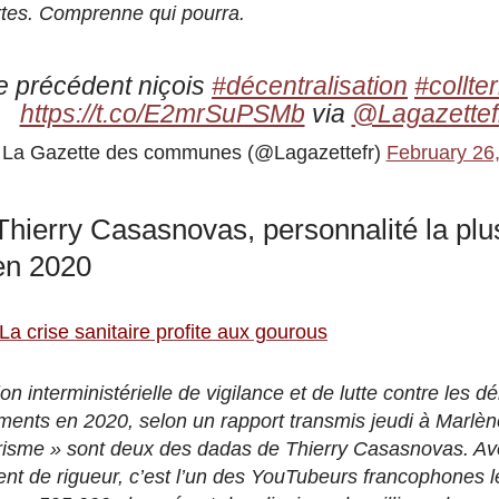
ertes. Comprenne qui pourra.
Le précédent niçois
#décentralisation
#collter
https://t.co/E2mrSuPSMb
via
@Lagazettef
La Gazette des communes (@Lagazettefr)
February 26
Thierry Casasnovas, personnalité la plu
 en 2020
La crise sanitaire profite aux gourous
on interministérielle de vigilance et de lutte contre les dé
ments en 2020, selon un rapport transmis jeudi à Marlè
orisme » sont deux des dadas de Thierry Casasnovas. Av
ent de rigueur, c’est l’un des YouTubeurs francophones le