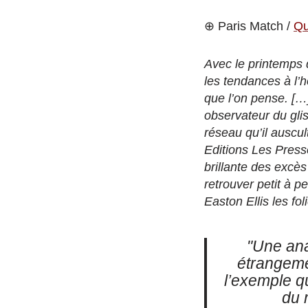
⊕ Paris Match /
Qu
Avec le printemps q
les tendances à l’h
que l’on pense. […]
observateur du gli
réseau qu’il auscul
Editions Les Press
brillante des excè
retrouver petit à p
Easton Ellis les fo
"Une ana
étrangeme
l’exemple qu
du 