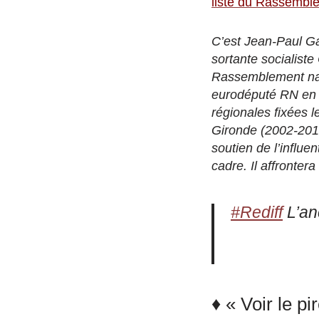
liste du Rassemble
C’est Jean-Paul Ga
sortante socialiste
Rassemblement nati
eurodéputé RN en 20
régionales fixées l
Gironde (2002-2012
soutien de l’influe
cadre. Il affronter
#Rediff
L’an
♦ « Voir le p