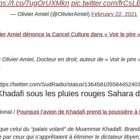
tps://t.co/7ugOrUXMkn
pic.twitter.com/frCs
— Olivier Amiel (@OlivierAmiel)
February 22, 2021
ier Amiel dénonce la Cancel Culture dans « Voir le pire 
Olivier Amiel, Docteur en droit, auteur de « Voir le pire 
.
ttps://twitter.com/SudRadio/status/13645810558445240
 Khadafi sous les pluies rouges Sahara 
ional /
Pourquoi l’avion de Khadafi prend la poussière à
 que celui du “palais volant” de Muammar Khadafi. Bra
 par ceux qui s’apprêtaient à éliminer le dictateur libyen, 