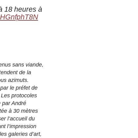
à 18 heures à
m/AHGnfphT8N
menus sans viande,
tendent de la
ous azimuts.
par le préfet de
. Les protocoles
e par André
tée à 30 mètres
er l’accueil du
ant l’impression
s galeries d’art,