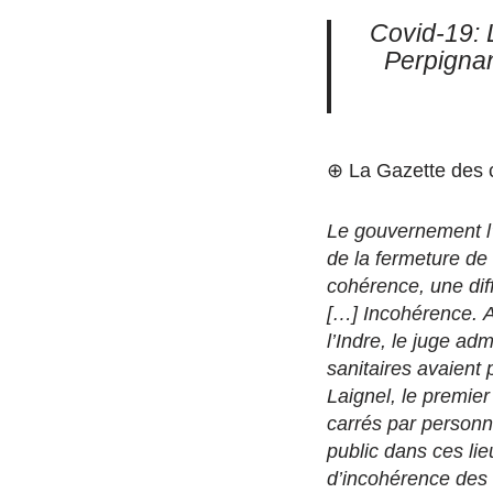
Covid-19: 
Perpign
⊕ La Gazette des
Le gouvernement l’
de la fermeture de
cohérence, une dif
[…] Incohérence. A
l’Indre, le juge ad
sanitaires avaient 
Laignel, le premie
carrés par personn
public dans ces lieu
d’incohérence des 