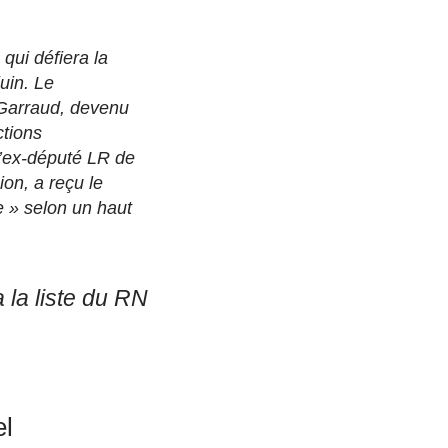
qui défiera la
uin. Le
 Garraud, devenu
ctions
 L’ex-député LR de
on, a reçu le
e » selon un haut
la liste du RN
el