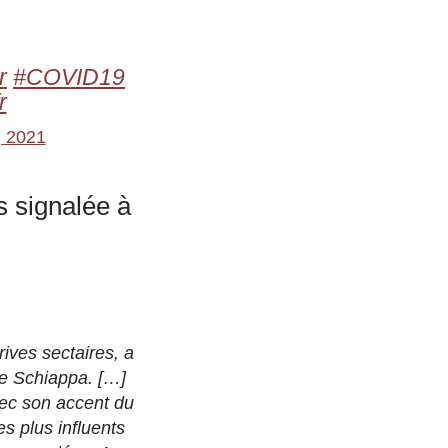
r
#COVID19
r
, 2021
s signalée à
rives sectaires, a
ne Schiappa. […]
ec son accent du
s plus influents