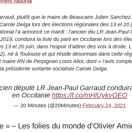
ment national
rraud, plutôt que le maire de Beaucaire Julien Sanchez, 
 Carole Delga lors des élections régionales des 13 et 20 j
onal l’a annoncé ce mardi : l’ancien élu LR Jean-Paul
19, conduira la liste du parti en Occitanie lors des éle
es 13 et 20 juin, dans l’espoir d’attirer des voix à droite.
), né à Toulouse et qui réside désormais dans cette régi
nt maire RN de Perpignan Louis Aliot, dont « l’avis compt
a la présidente sortante socialiste Carole Delga.
cien député LR Jean-Paul Garraud conduira 
en Occitanie
https://t.co/mHlUykvOEO
— 20 Minutes (@20Minutes)
February 24, 2021
ire » – Les folies du monde d’Olivier Ami