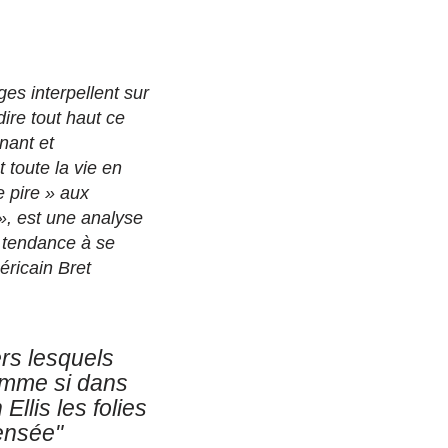
es interpellent sur
ire tout haut ce
nant et
 toute la vie en
e pire » aux
», est une analyse
a tendance à se
éricain Bret
.
rs lesquels
omme si dans
Ellis les folies
pensée"