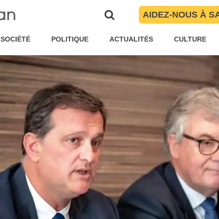
rientales
AIDEZ-NOUS À S
aïté Torres
Brèves
SOCIÉTÉ
POLITIQUE
ACTUALITÉS
CULTURE