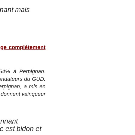
gnant mais
dage complètement
54% à Perpignan.
 fondateurs du GUD.
erpignan, a mis en
e donnent vainqueur
onnant
e est bidon et