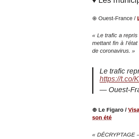
⊕ Ouest-France /
« Le trafic a repri
mettant fin à l’ét
de coronavirus. »
Le trafic re
https://t.co
— Ouest-Fr
⊕ Le Figaro /
Vis
son été
« DÉCRYPTAGE – Co