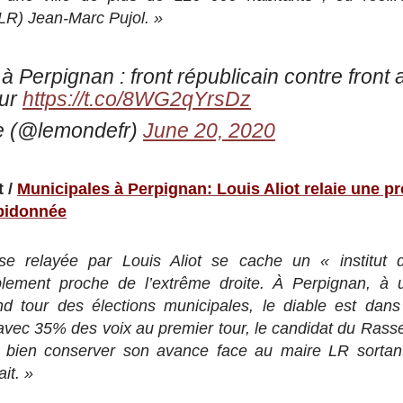
LR) Jean-Marc Pujol. »
à Perpignan : front républicain contre front 
our
https://t.co/8WG2qYrsDz
 (@lemondefr)
June 20, 2020
t /
Municipales à Perpignan: Louis Aliot relaie une pr
bidonnée
lyse relayée par Louis Aliot se cache un « institut
iblement proche de l’extrême droite. À Perpignan, à
 tour des élections municipales, le diable est dans l
avec 35% des voix au premier tour, le candidat du Ras
d bien conserver son avance face au maire LR sortan
ait. »