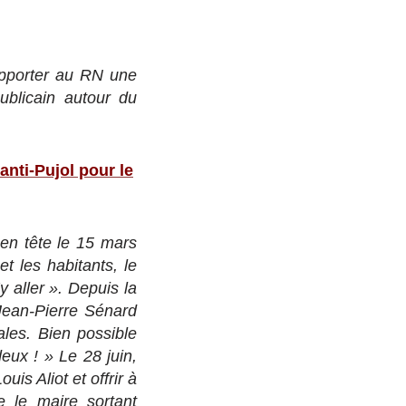
pporter au RN une
publicain autour du
anti-Pujol pour le
en tête le 15 mars
t les habitants, le
y aller ». Depuis la
 Jean-Pierre Sénard
ales. Bien possible
eux ! » Le 28 juin,
is Aliot et offrir à
e le maire sortant