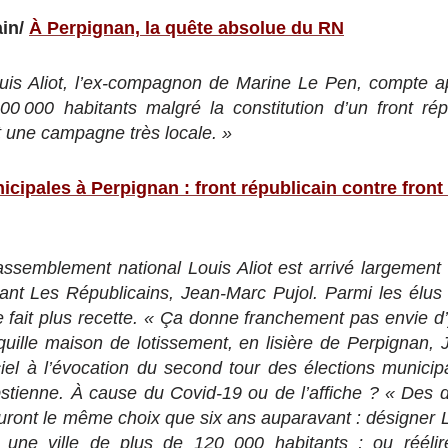
ain/
À Perpignan, la quête absolue du RN
uis Aliot, l’ex-compagnon de
Marine Le Pen
, compte a
00 000 habitants malgré la constitution d’un front ré
it une campagne très locale. »
icipales à Perpignan : front républicain contre front 
ssemblement national Louis Aliot est arrivé largement 
ant Les Républicains, Jean-Marc Pujol. Parmi les élus e
e fait plus recette. « Ça donne franchement pas envie d’
quille maison de lotissement, en lisière de Perpignan,
iel à l’évocation du second tour des élections municip
abstienne. À cause du Covid-19 ou de l’affiche ? « Des d
ront le même choix que six ans auparavant : désigner Lou
al une ville de plus de 120 000 habitants ; ou réélir