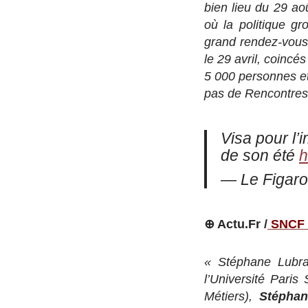
bien lieu du 29 ao
où la politique g
grand rendez-vous
le 29 avril, coincé
5 000 personnes et
pas de Rencontres 
Visa pour l’
de son été
h
— Le Figaro
⊕ Actu.Fr /
SNCF :
« Stéphane Lubra
l’Université Paris
Métiers),
Stépha