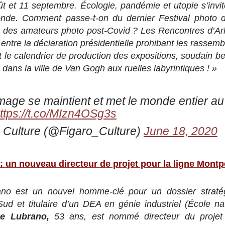
ût et 11 septembre. Écologie, pandémie et utopie s’invite
ronde. Comment passe-t-on du dernier Festival photo d
 des amateurs photo post-Covid ? Les Rencontres d’Arle
s entre la déclaration présidentielle prohibant les rasse
 le calendrier de production des expositions, soudain be
dans la ville de Van Gogh aux ruelles labyrintiques ! »
image se maintient et met le monde entier 
ttps://t.co/MIzn4OSg3s
 Culture (@Figaro_Culture)
June 18, 2020
 un nouveau directeur de projet pour la ligne Montp
no est un nouvel homme-clé pour un dossier straté
 Sud et titulaire d’un DEA en génie industriel (École na
ne Lubrano,
53 ans, est nommé directeur du projet 