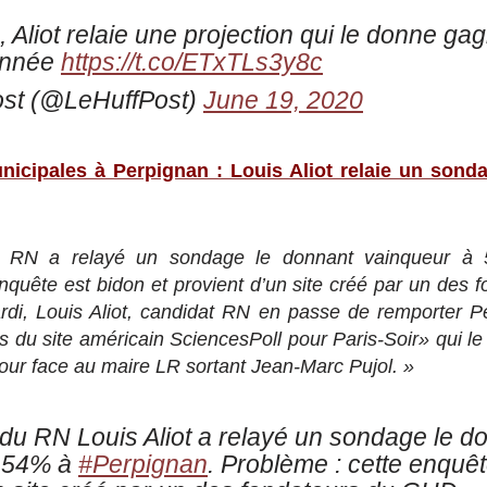
 Aliot relaie une projection qui le donne ga
onnée
https://t.co/ETxTLs3y8c
ost (@LeHuffPost)
June 19, 2020
nicipales à Perpignan : Louis Aliot relaie un son
u RN a relayé un sondage le donnant vainqueur à 
nquête est bidon et provient d’un site créé par un des
di, Louis Aliot, candidat RN en passe de remporter P
s du site américain SciencesPoll pour Paris-Soir» qui l
ur face au maire LR sortant Jean-Marc Pujol. »
du RN Louis Aliot a relayé un sondage le d
à 54% à
#Perpignan
. Problème : cette enquêt