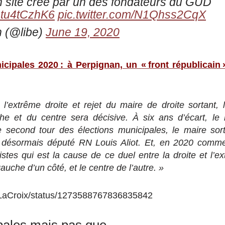
n site créé par un des fondateurs du GUD
/Dtu4tCzhK6
pic.twitter.com/N1Qhss2CqX
n (@libe)
June 19, 2020
icipales 2020 : à Perpignan, un « front républicain
l’extrême droite et rejet du maire de droite sortant, 
he et du centre sera décisive. À six ans d’écart, l
e second tour des élections municipales, le maire so
le désormais député RN Louis Aliot. Et, en 2020 comme
listes qui est la cause de ce duel entre la droite et l’e
 gauche d’un côté, et le centre de l’autre. »
om/LaCroix/status/1273588767836835842
pales mais pas que …