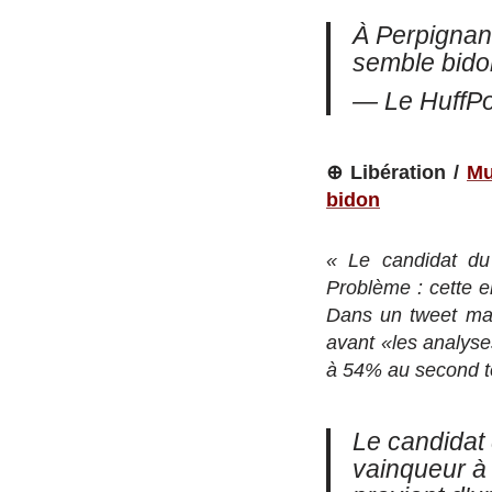
À Perpignan,
semble bid
— Le HuffP
⊕ Libération /
Mu
bidon
« Le candidat d
Problème : cette e
Dans un tweet mar
avant «les analyse
à 54% au second to
Le candidat 
vainqueur 