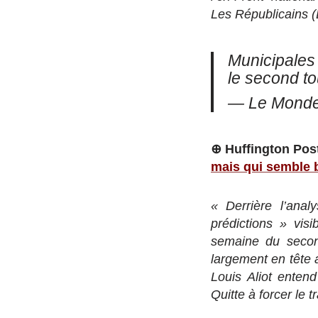
Les Républicains (
Municipales 
le second t
— Le Monde
⊕ Huffington Pos
mais qui semble 
« Derrière l’ana
prédictions » vis
semaine du second
largement en tête 
Louis Aliot enten
Quitte à forcer le tr