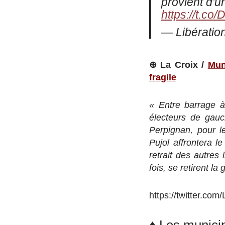
provient d'u
https://t.co
— Libératio
⊕ La Croix /
Mun
fragile
« Entre barrage à 
électeurs de gauc
Perpignan, pour l
Pujol affrontera 
retrait des autres 
fois, se retirent la
https://twitter.c
♦ Les munici