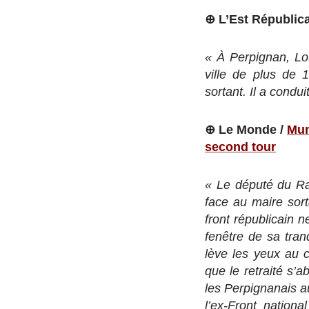
⊕ L’Est Républic
« À Perpignan, Lo
ville de plus de 1
sortant. Il a condu
⊕ Le Monde /
Mun
second tour
« Le député du Ra
face au maire sort
front républicain n
fenêtre de sa tran
lève les yeux au c
que le retraité s’
les Perpignanais au
l’ex-Front nation