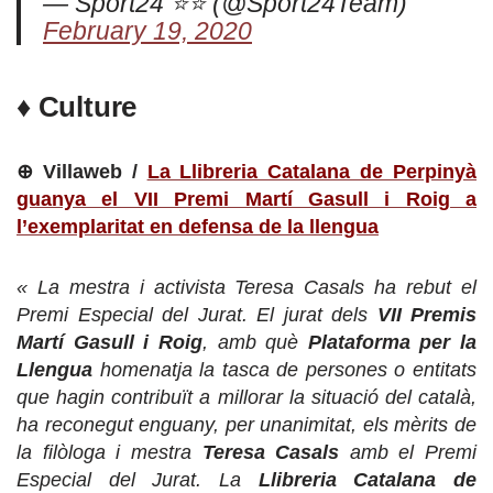
— Sport24 ⭐️⭐️ (@Sport24Team)
February 19, 2020
♦ Culture
⊕ Villaweb /
La Llibreria Catalana de Perpinyà
guanya el VII Premi Martí Gasull i Roig a
l’exemplaritat en defensa de la llengua
« La mestra i activista Teresa Casals ha rebut el
Premi Especial del Jurat. El jurat dels
VII Premis
Martí Gasull i Roig
, amb què
Plataforma per la
Llengua
homenatja la tasca de persones o entitats
que hagin contribuït a millorar la situació del català,
ha reconegut enguany, per unanimitat, els mèrits de
la filòloga i mestra
Teresa Casals
amb el Premi
Especial del Jurat. La
Llibreria Catalana de