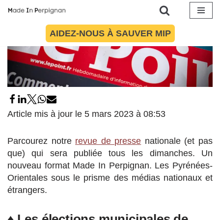
Aller
AIDEZ-NOUS À SAUVER MIP
au
contenu
Article mis à jour le 5 mars 2023 à 08:53
Parcourez notre
revue de presse
nationale (et pas
que) qui sera publiée tous les dimanches. Un
nouveau format Made In Perpignan. Les Pyrénées-
Orientales sous le prisme des médias nationaux et
étrangers.
♦ Les élections municipales de