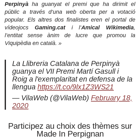
Perpinyà
ha guanyat el premi que ha dirimit el
públic a través d’una web oberta per a votació
popular. Els altres dos finalistes eren el portal de
vídeojocs
Gaming.cat
i l’
Amical Wikimedia
,
l’entitat sense ànim de lucre que promou la
Viquipèdia en català. »
La Llibreria Catalana de Perpinyà
guanya el VII Premi Martí Gasull i
Roig a l'exemplaritat en defensa de la
llengua
https://t.co/9lx1Z3WS21
— VilaWeb (@VilaWeb)
February 18,
2020
Participez au choix des thèmes sur
Made In Perpignan