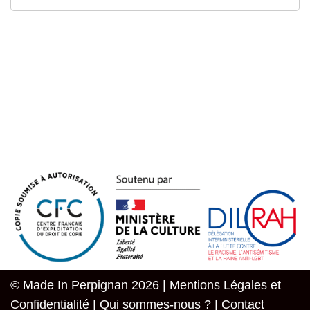
© Made In Perpignan 2026 |
Mentions Légales et
Confidentialité
|
Qui sommes-nous ?
|
Contact