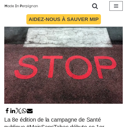
Occitanie
Aller
25 octobre 2023
par
Pauline Garnier
Santé
AIDEZ-NOUS À SAUVER MIP
au
contenu
La 8e édition de la campagne de Santé
publique #MoisSansTabac débute ce 1er