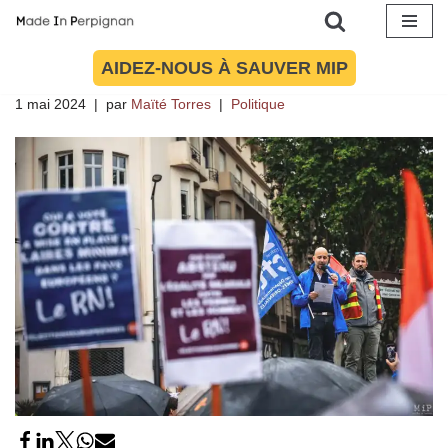
Sur fond de meeting RN, un défilé du
1er mai en ordre dispersé à
Aller
Perpignan
AIDEZ-NOUS À SAUVER MIP
au
contenu
1 mai 2024
par
Maïté Torres
Politique