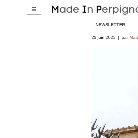
Le temps d
Aller
s’installe 
au
NEWSLETTER
contenu
29 juin 2023
par
Maït