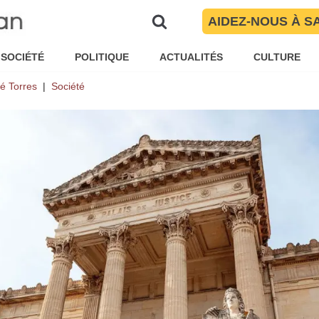
AIDEZ-NOUS À S
es travaux, le tribunal de Perpi
à Saint-Assiscle
SOCIÉTÉ
POLITIQUE
ACTUALITÉS
CULTURE
é Torres
Société