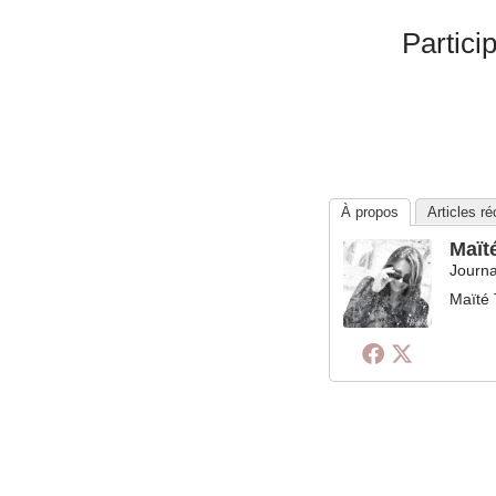
Partici
À propos
Articles r
Maït
Journa
Maïté 