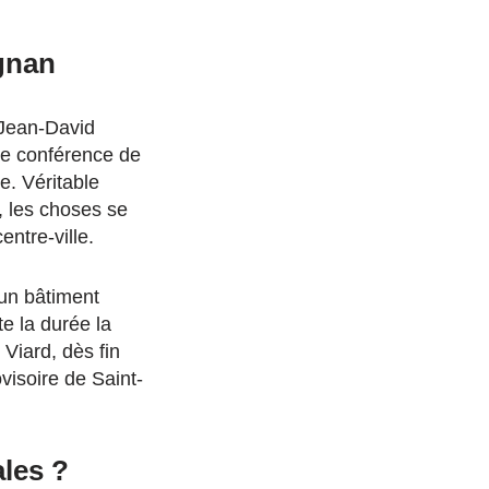
ignan
t Jean-David
une conférence de
e. Véritable
, les choses se
entre-ville.
’un bâtiment
te la durée la
 Viard, dès fin
visoire de Saint-
ales ?