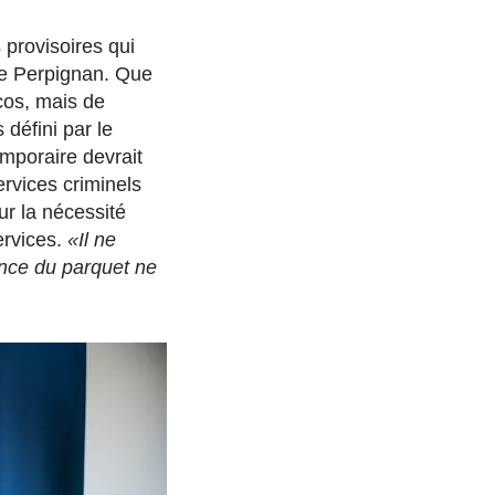
 provisoires qui
 de Perpignan. Que
ecos, mais de
 défini par le
emporaire devrait
ervices criminels
ur la nécessité
ervices.
«Il ne
ence du parquet ne