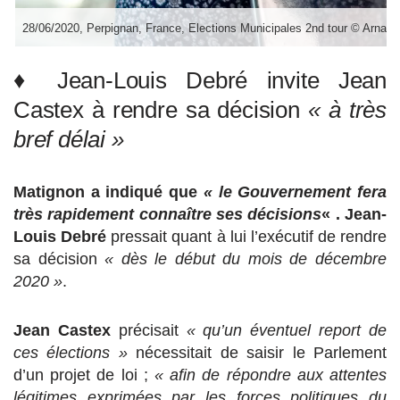
28/06/2020, Perpignan, France, Elections Municipales 2nd tour © Arnaud
♦ Jean-Louis Debré invite Jean
Castex à rendre sa décision
« à très
bref délai »
Matignon a indiqué que
« le Gouvernement fera
très rapidement connaître ses décisions
« .
Jean-
Louis Debré
pressait quant à lui l’exécutif de rendre
sa décision
« dès le début du mois de décembre
2020 »
.
Jean Castex
précisait
« qu’un éventuel report de
ces élections »
nécessitait de saisir le Parlement
d’un projet de loi ;
« afin de répondre aux attentes
légitimes exprimées par les forces politiques du