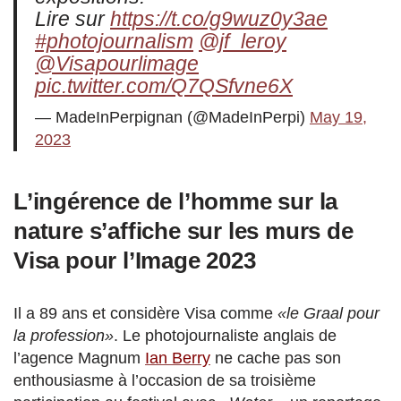
Lire sur
https://t.co/g9wuz0y3ae
#photojournalism
@jf_leroy
@Visapourlimage
pic.twitter.com/Q7QSfvne6X
— MadeInPerpignan (@MadeInPerpi)
May 19,
2023
L’ingérence de l’homme sur la
nature s’affiche sur les murs de
Visa pour l’Image 2023
Il a 89 ans et considère Visa comme
«le Graal pour
la profession»
. Le photojournaliste anglais de
l’agence Magnum
Ian Berry
ne cache pas son
enthousiasme à l’occasion de sa troisième