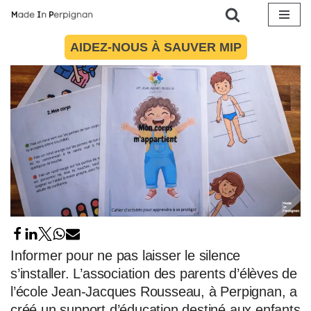
17 juin 2026
par
Mona Bru
Société
Aller
AIDEZ-NOUS À SAUVER MIP
au
contenu
Informer pour ne pas laisser le silence
s’installer. L’association des parents d’élèves de
l’école Jean-Jacques Rousseau, à Perpignan, a
créé un support d’éducation destiné aux enfants