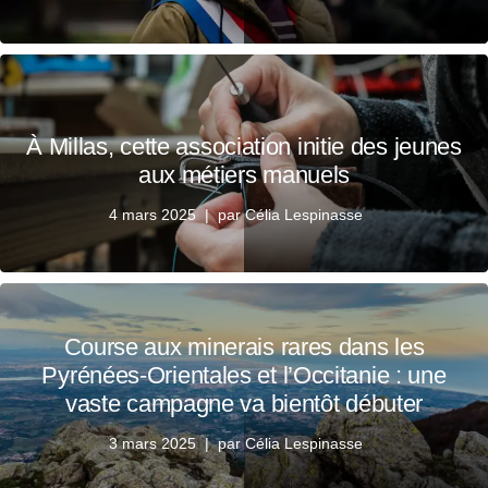
À Millas, cette association initie des jeunes
aux métiers manuels
4 mars 2025
par
Célia Lespinasse
Course aux minerais rares dans les
Pyrénées-Orientales et l’Occitanie : une
vaste campagne va bientôt débuter
3 mars 2025
par
Célia Lespinasse