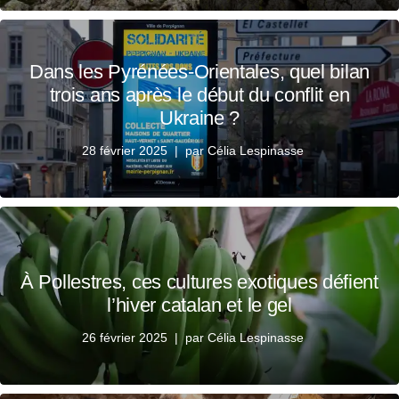
Dans les Pyrénées-Orientales, quel bilan
trois ans après le début du conflit en
Ukraine ?
28 février 2025
par
Célia Lespinasse
À Pollestres, ces cultures exotiques défient
l’hiver catalan et le gel
26 février 2025
par
Célia Lespinasse