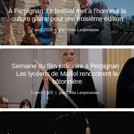
À Perpignan, ce festival met à l’honneur la
culture gitane pour une troisième édition
2 avril 2025
par
Célia Lespinasse
Semaine du film judiciaire à Perpignan :
Les lycéens de Maillol rencontrent la
bâtonnière
1 avril 2025
par
Célia Lespinasse