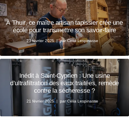
À Thuir, ce maître artisan tapissier crée une
école pour transmettre son savoir-faire
23 février 2025
par
Célia Lespinasse
Inédit à Saint-Cyprien : Une usine
d’ultrafiltration des eaux traitées, remède
contre la sécheresse ?
21 février 2025
par
Célia Lespinasse