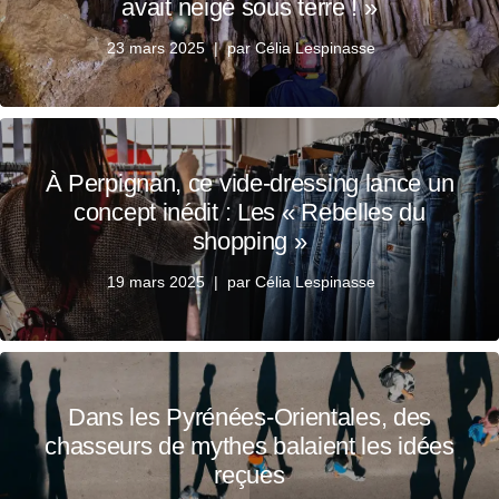
avait neigé sous terre ! »
23 mars 2025
par
Célia Lespinasse
À Perpignan, ce vide-dressing lance un
concept inédit : Les « Rebelles du
shopping »
19 mars 2025
par
Célia Lespinasse
Dans les Pyrénées-Orientales, des
chasseurs de mythes balaient les idées
reçues