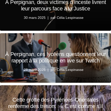
À Perpignan, deux victimes d’inceste livrent
leur parcours face à la Justice
30 mars 2025
par
Célia Lespinasse
À Perpignan, ces lycéens questionnent leur
rapport à la politique en live sur Twitch
28 mars 2025
par
Célia Lespinasse
Cette grotte des Pyrénées-Orientales
renferme des trésors : « C’est comme s’il