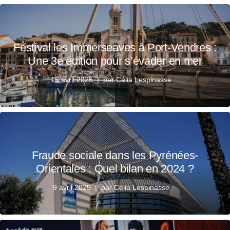
Festival les Immerseaves à Port-Vendres :
Une 3e édition pour s’évader en mer
15 avril 2025
par
Célia Lespinasse
Fraude sociale dans les Pyrénées-
Orientales : Quel bilan en 2024 ?
9 avril 2025
par
Célia Lespinasse