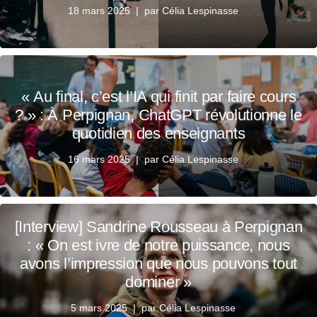
18 mars 2025
par
Célia Lespinasse
« Au final, c’est l’IA qui finit par faire cours
? » : À Perpignan, ChatGPT révolutionne le
quotidien des enseignants
16 mars 2025
par
Célia Lespinasse
[Interview] Sandrine Rousseau à Perpignan
: « On est ivre de notre puissance, nous
avons l’impression que nous pouvons tout
dominer »
5 mars 2025
par
Célia Lespinasse