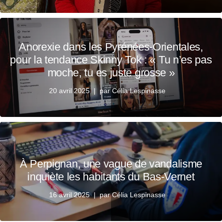
Anorexie dans les Pyrénées-Orientales,
pour la tendance Skinny Tok : « Tu n’es pas
moche, tu es juste grosse »
20 avril 2025
par
Célia Lespinasse
À Perpignan, une vague de vandalisme
inquiète les habitants du Bas-Vernet
16 avril 2025
par
Célia Lespinasse