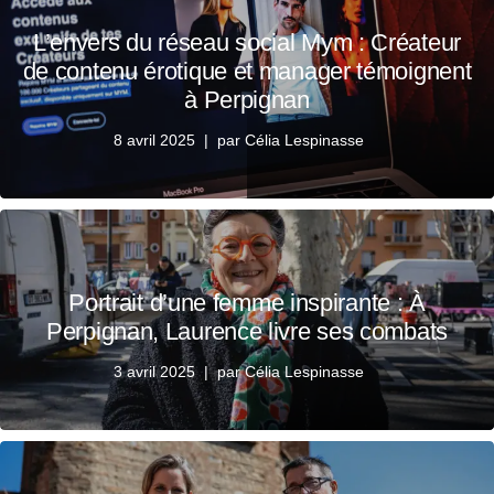
L’envers du réseau social Mym : Créateur
de contenu érotique et manager témoignent
à Perpignan
8 avril 2025
par
Célia Lespinasse
Portrait d’une femme inspirante : À
Perpignan, Laurence livre ses combats
3 avril 2025
par
Célia Lespinasse