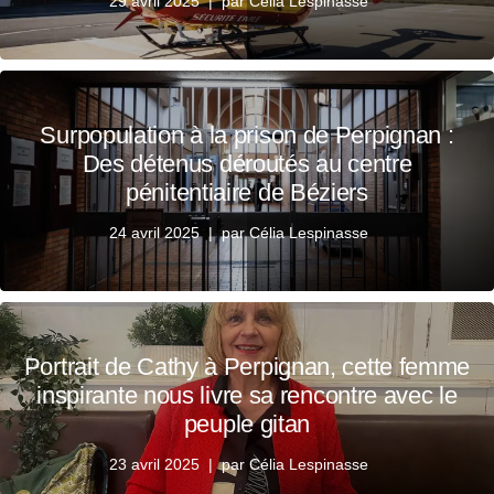
29 avril 2025
par
Célia Lespinasse
Surpopulation à la prison de Perpignan :
Des détenus déroutés au centre
pénitentiaire de Béziers
24 avril 2025
par
Célia Lespinasse
Portrait de Cathy à Perpignan, cette femme
inspirante nous livre sa rencontre avec le
peuple gitan
23 avril 2025
par
Célia Lespinasse