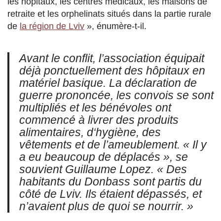
les hôpitaux, les centres médicaux, les maisons de
retraite et les orphelinats situés dans la partie rurale
de
la région de Lviv
», énumère-t-il.
Avant le conflit, l’association équipait
déjà ponctuellement des hôpitaux en
matériel basique. L
a déclaration de
guerre prononcée,
les convois se sont
multipliés et les bénévoles ont
commencé à livrer
des produits
alimentaires,
d
‘hygiène, des
vêtements et de l’ameublement. « I
l y
a eu beaucoup de déplacés »,
se
souvient Guillaume Lopez. « D
es
habitants du Donbass sont partis du
côté de Lviv. Ils
étaient dépassés, et
n’avaient plus de quoi se nourrir. »