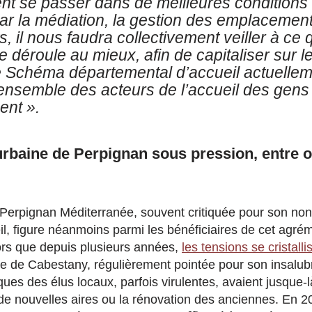
ent se passer dans de meilleures conditions
ar la médiation, la gestion des emplacement
s, il nous faudra collectivement veiller à ce 
e déroule au mieux, afin de capitaliser sur 
e Schéma départemental d’accueil actuellem
l’ensemble des acteurs de l’accueil des gen
ent ».
baine de Perpignan sous pression, entre ob
 Perpignan Méditerranée, souvent critiquée pour son no
l, figure néanmoins parmi les bénéficiaires de cet agrém
ors que depuis plusieurs années,
les tensions se cristalli
 de Cabestany, régulièrement pointée pour son insalubr
ques des élus locaux, parfois virulentes, avaient jusque-l
de nouvelles aires ou la rénovation des anciennes. En 2