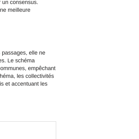
r un consensus.
ne meilleure
 passages, elle ne
tes. Le schéma
es communes, empêchant
héma, les collectivités
is et accentuant les