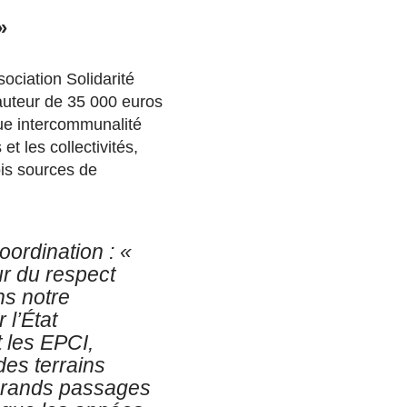
»
sociation Solidarité
auteur de 35 000 euros
que intercommunalité
t les collectivités,
ois sources de
oordination : «
ur du respect
ns notre
 l’État
t les EPCI,
des terrains
 grands passages