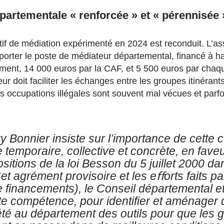
artementale « renforcée » et « pérennisée 
itif de médiation expérimenté en 2024 est reconduit. L’as
porter le poste de médiateur départemental, financé à h
tement, 14 000 euros par la CAF, et 5 500 euros par cha
 doit faciliter les échanges entre les groupes itinérants e
s occupations illégales sont souvent mal vécues et parf
ry Bonnier insiste sur l’importance de cette c
 temporaire, collective et concrète, en fave
sitions de la loi Besson du 5 juillet 2000 da
t agrément provisoire et les eﬀorts faits par
e financements), le Conseil départemental e
e compétence, pour identifier et aménager 
été au département des outils pour que les