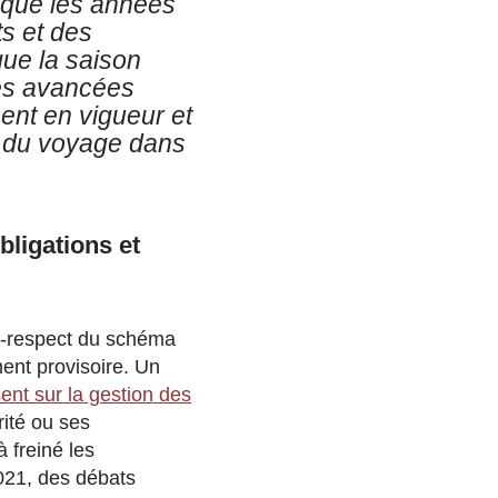
 que les années
s et des
que la saison
les avancées
ent en vigueur et
s du voyage dans
ligations et
n-respect du schéma
ent provisoire. Un
sent sur la gestion des
ité ou ses
à freiné les
021, des débats