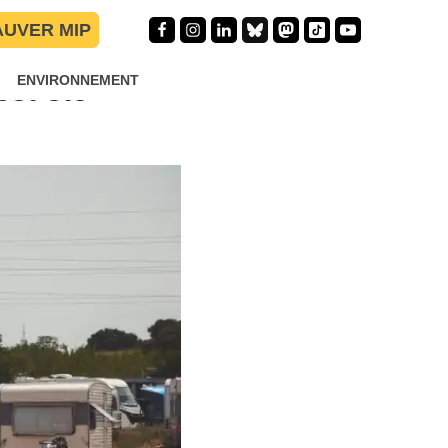
AUVER MIP
r les gens du
cet été
ENVIRONNEMENT