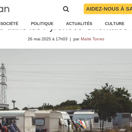
AIDEZ-NOUS À S
provisoires agréées pour accueilli
 dans les Pyrénées-Orientales 
SOCIÉTÉ
POLITIQUE
ACTUALITÉS
CULTURE
26 mai 2025 à 17h03
par
Maïté Torres