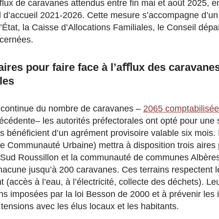
 flux de caravanes attendus entre fin mai et août 2025, e
d’accueil 2021-2026. Cette mesure s’accompagne d’un d
’État, la Caisse d’Allocations Familiales, le Conseil dépar
cernées.
ires pour faire face à l’aﬄux des caravane
les
 continue du nombre de caravanes –
2065 comptabilisée
cédente– les autorités préfectorales ont opté pour une so
és bénéficient d’un agrément provisoire valable six mo
 Communauté Urbaine) mettra à disposition trois aires 
 Sud Roussillon et la communauté de communes Albères
t chacune jusqu’à 200 caravanes. Ces terrains respectent 
accès à l’eau, à l’électricité, collecte des déchets). Le
ns imposées par la loi Besson de 2000 et à prévenir les 
tensions avec les élus locaux et les habitants.