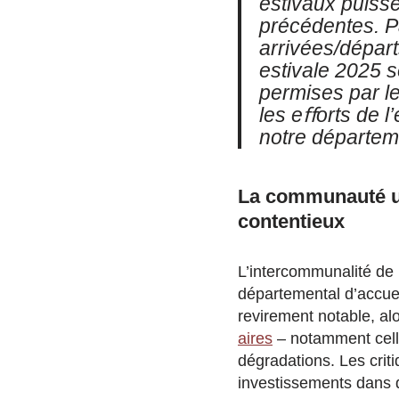
estivaux puiss
précédentes. P
arrivées/départ
estivale 2025 s
permises par l
les eﬀorts de 
notre départem
La communauté ur
contentieux
L’intercommunalité de
départemental d’accuei
revirement notable, al
aires
– notamment celle
dégradations. Les criti
investissements dans 