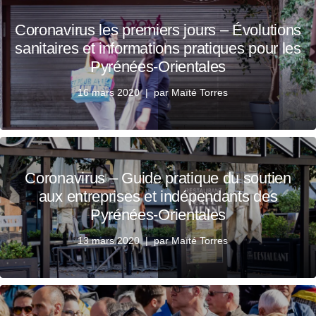
Coronavirus les premiers jours – Évolutions
sanitaires et informations pratiques pour les
Pyrénées-Orientales
16 mars 2020
par
Maïté Torres
Coronavirus – Guide pratique du soutien
aux entreprises et indépendants des
Pyrénées-Orientales
13 mars 2020
par
Maïté Torres