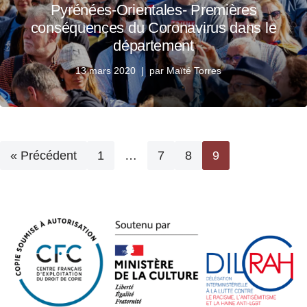
Pyrénées-Orientales- Premières
conséquences du Coronavirus dans le
département
13 mars 2020
par
Maïté Torres
« Précédent
1
…
7
8
9