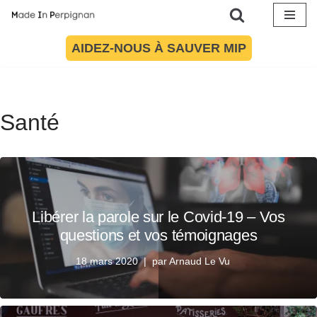
Aller
AIDEZ-NOUS À SAUVER MIP
au
contenu
Santé
Libérer la parole sur le Covid-19 – Vos
questions et vos témoignages
18 mars 2020
par
Arnaud Le Vu