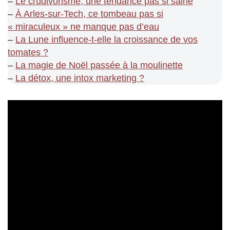
–
Le crudivorisme, une tendance pas si saine
–
À Arles-sur-Tech, ce tombeau pas si
« miraculeux » ne manque pas d’eau
–
La Lune influence-t-elle la croissance de vos
tomates ?
–
La magie de Noël passée à la moulinette
–
La détox, une intox marketing ?