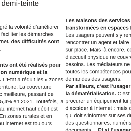
 demi-teinte
Les Maisons des services 
gré la volonté d’améliorer
transformées en espaces 
e faciliter les démarches
Les usagers peuvent s’y re
rnet
, des difficultés sont
rencontrer un agent et fair
.
sur place. Mais là encore, ce
d’accueil physique ne couvr
besoins. Les médiateurs ne
ts ont été réalisés pour
toutes les compétences pou
sion numérique et la
demandes des usagers.
.
L’Etat a réduit les « zones
Par ailleurs, c’est l’usage
erritoire. La couverture
la dématérialisation.
C’est 
 meilleure, passant de
procurer un équipement lui 
,4% en 2021. Toutefois, la
d’accéder à Internet ; mais 
u internet haut débit est
qui doit s’informer sur ses d
 En zones rurales et en
des questionnaires, numéri
u internet est toujours
documents…
Et si l’usage