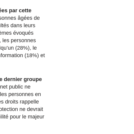
es par cette
rsonnes âgées de
ultés dans leurs
blèmes évoqués
, les personnes
lqu’un (28%), le
nformation (18%) et
le dernier groupe
net public ne
 les personnes en
s droits rappelle
otection ne devrait
ilité pour le majeur
.