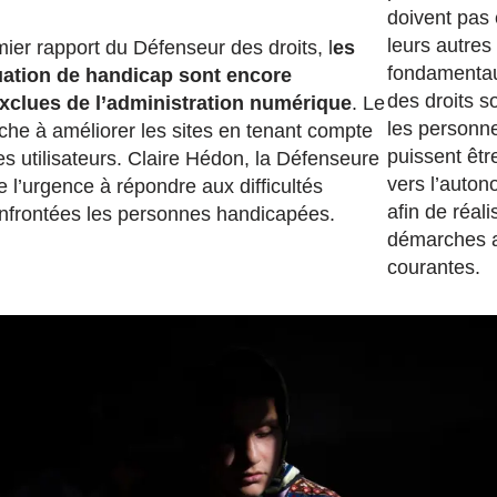
doivent pas 
leurs autres 
ier rapport du Défenseur des droits, l
es
fondamentau
uation de handicap sont encore
des droits s
xclues de l’administration numérique
. Le
les personn
rche à améliorer les sites en tenant compte
puissent êt
s utilisateurs. Claire Hédon, la Défenseure
vers l’auto
e l’urgence à répondre aux difficultés
afin de réali
nfrontées les personnes handicapées.
démarches a
courantes.