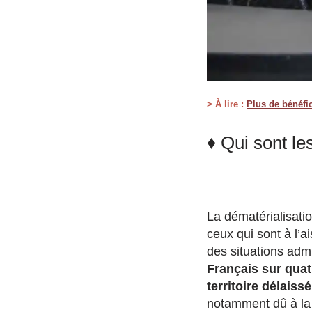
> À lire :
Plus de bénéfic
♦ Qui sont le
La dématérialisatio
ceux qui sont à l’a
des situations adm
Français sur quat
territoire délaiss
notamment dû à la 