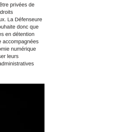
être privées de
droits
x. La Défenseure
ouhaite donc que
es en détention
re accompagnées
nomie numérique
ser leurs
dministratives