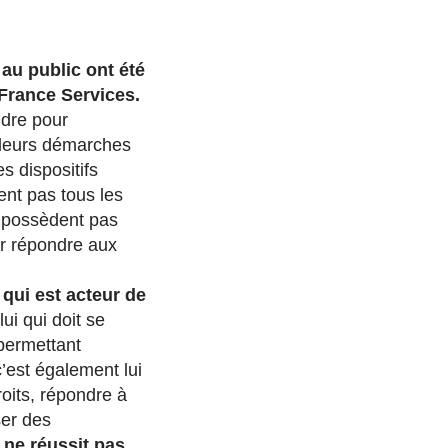
au public ont été
France Services.
ndre pour
e leurs démarches
s dispositifs
ent pas tous les
 possèdent pas
r répondre aux
r qui est acteur de
lui qui doit se
permettant
c’est également lui
roits, répondre à
ser des
r ne réussit pas,