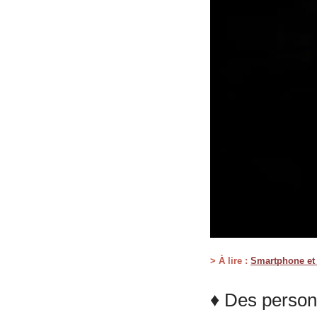
> À lire :
Smartphone et t
♦ Des person