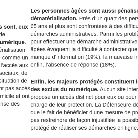
Les personnes âgées sont aussi pénalisé
dématérialisation.
Près d’un quart des pe
65 ans et plus sont confrontées à des diffic
s sont, eux
démarches administratives. Parmi les pro
 de
pour effectuer une démarche administrative
 numérique
.
âgées évoquent la difficulté à contacter que
rialisation
manque d’information (19%), la mauvaise i
ée comme un
enfin, l’absence de réponse (18%).
l’accès aux
sociaux, de
ituation de
Enfin, les majeurs protégés constituent 
ont pas accès
des exclus du numérique.
Aucun site inter
micile et ont
propose un accès distinct pour eux ou pour
rise des
charge de leur protection. La Défenseure de
que le fait de bénéficier d’une mesure de pr
pas restreindre de façon injustifiée la possib
protégé de réaliser ses démarches en ligne