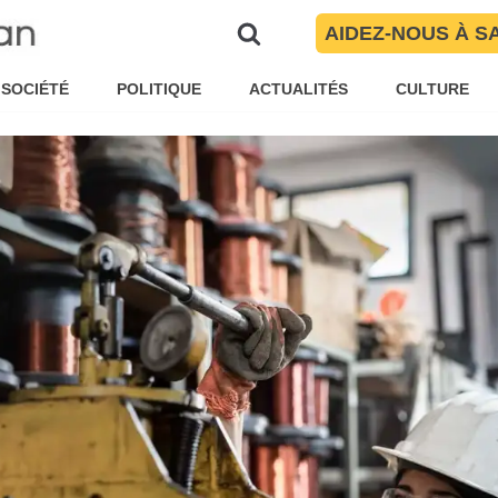
 ralentissement de l’activité et s
AIDEZ-NOUS À S
i au 2e trimestre 2023
SOCIÉTÉ
POLITIQUE
ACTUALITÉS
CULTURE
Pauline Garnier
Société