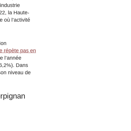
industrie
22, la Haute-
où l’activité
ion
 se répète pas en
de l’année
-6,2%). Dans
 son niveau de
erpignan