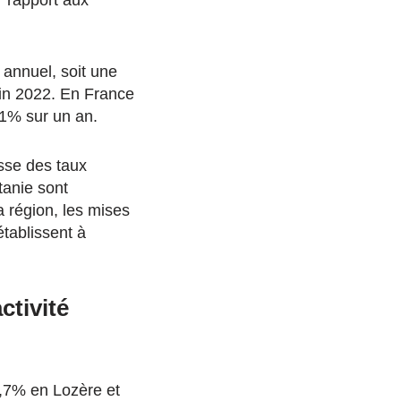
r rapport aux
 annuel, soit une
uin 2022. En France
,1% sur un an.
sse des taux
tanie sont
a région, les mises
établissent à
ctivité
4,7% en Lozère et