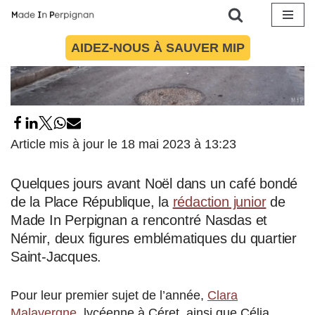
Aller
AIDEZ-NOUS À SAUVER MIP
au
contenu
Article mis à jour le 18 mai 2023 à 13:23
Quelques jours avant Noël dans un café bondé
de la Place République, la
rédaction junior
de
Made In Perpignan a rencontré Nasdas et
Némir, deux figures emblématiques du quartier
Saint-Jacques.
Pour leur premier sujet de l’année,
Clara
Malavergne
, lycéenne à Céret, ainsi que Célia,