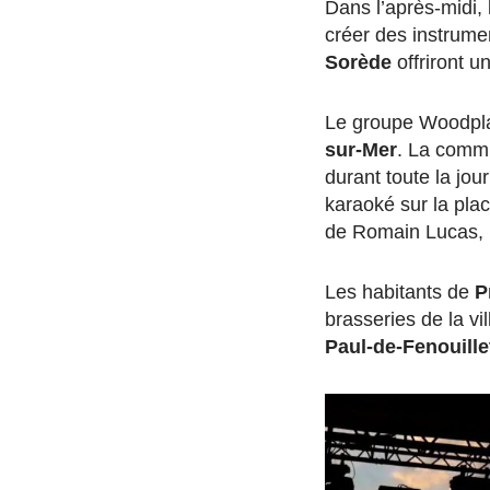
Dans l’après-midi, 
créer des instrume
Sorède
offriront u
Le groupe Woodpla
sur-Mer
. La com
durant toute la jou
karaoké sur la pla
de Romain Lucas, p
Les habitants de
P
brasseries de la vi
Paul-de-Fenouille