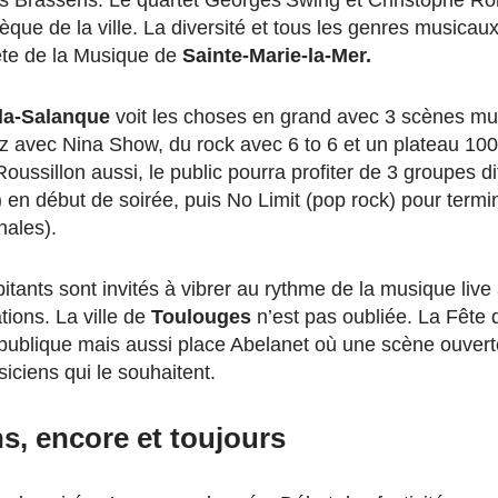
 Brassens. Le quartet Georges’Swing et Christophe Ronc
èque de la ville. La diversité et tous les genres musicau
Fête de la Musique de
Sainte-Marie-la-Mer.
-la-Salanque
voit les choses en grand avec 3 scènes mus
z avec Nina Show, du rock avec 6 to 6 et un plateau 1
ussillon aussi, le public pourra profiter de 3 groupes di
 en début de soirée, puis No Limit (pop rock) pour termi
nales).
bitants sont invités à vibrer au rythme de la musique live
ions. La ville de
Toulouges
n’est pas oubliée. La Fête
épublique mais aussi place Abelanet où une scène ouvert
iciens qui le souhaitent.
ns, encore et toujours