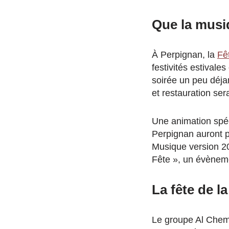
Que la musi
À Perpignan, la
Fê
festivités estivale
soirée un peu déja
et restauration sera
Une animation spéc
Perpignan auront p
Musique version 20
Fête », un évèneme
La fête de 
Le groupe Al Chemi