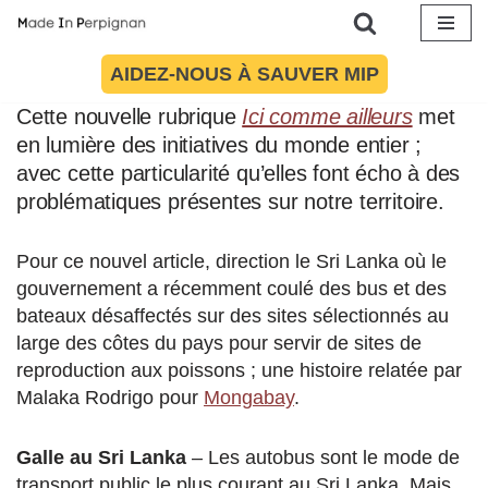
Article mis à jour le 28 mai 2024 à 12:06
Aller
AIDEZ-NOUS À SAUVER MIP
au
contenu
Cette nouvelle rubrique
Ici comme ailleurs
met
en lumière des initiatives du monde entier ;
avec cette particularité qu’elles font écho à des
problématiques présentes sur notre territoire.
Pour ce nouvel article, direction le Sri Lanka où le
gouvernement a récemment coulé des bus et des
bateaux désaffectés sur des sites sélectionnés au
large des côtes du pays pour servir de sites de
reproduction aux poissons ; une histoire relatée par
Malaka Rodrigo pour
Mongabay
.
Galle au Sri Lanka
– Les autobus sont le mode de
transport public le plus courant au Sri Lanka. Mais