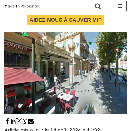
Les halles de Perpignan : vous en
avez rêvé le Passage Doisneau le fait
Aller
AIDEZ-NOUS À SAUVER MIP
au
23 juin 2016
par
Maïté Torres
Société
contenu
Article mis à jour le 14 août 2024 à 14:32