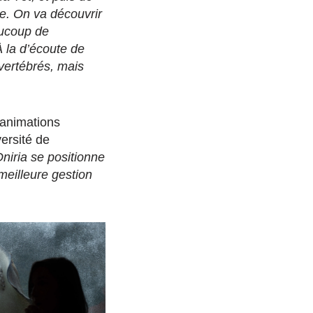
de. On va découvrir
aucoup de
À la d’écoute de
vertébrés, mais
 animations
versité de
Oniria se positionne
meilleure gestion