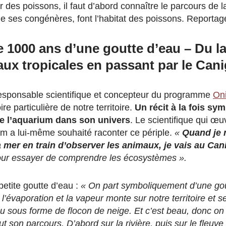
 des poissons, il faut d’abord connaître le parcours de l
de ses congénères, font l’habitat des poissons. Reporta
e 1000 ans d’une goutte d’eau – Du l
aux tropicales en passant par le Can
responsable scientifique et concepteur du programme
Oni
ire particulière de notre territoire.
Un récit à la fois sy
re l’aquarium dans son univers
. Le scientifique qui œu
um a lui-même souhaité raconter ce périple.
«
Quand je 
a mer en train d’observer les animaux, je vais au Can
 pour essayer de comprendre
les écosystèmes ».
petite goutte d’eau :
« O
n part symboliquement d’une gou
l’évaporation et la vapeur monte sur notre territoire et s
sous forme de flocon de neige. Et c’est beau, donc on 
ut son parcours. D’abord sur la rivière, puis sur le fleuve 