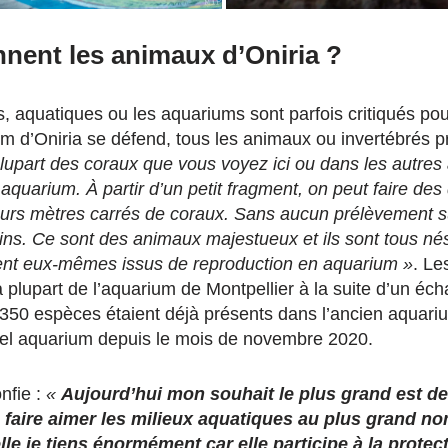
nnent les animaux d’Oniria ?
, aquatiques ou les aquariums sont parfois critiqués pou
m d’Oniria se défend, tous les animaux ou invertébrés p
lupart des coraux que vous voyez ici ou dans les autres
aquarium. À partir d’un petit fragment, on peut faire des
eurs mètres carrés de coraux. Sans aucun prélèvement sur
ins. Ce sont des animaux majestueux et ils sont tous né
ient eux-mêmes issus de reproduction en aquarium »
. Le
 plupart de l’aquarium de Montpellier à la suite d’un éch
350 espèces étaient déjà présents dans l’ancien aquarium
vel aquarium depuis le mois de novembre 2020.
nfie :
«
Aujourd’hui mon souhait le plus grand est de 
faire aimer les milieux aquatiques au plus grand no
le je tiens énormément car elle participe à la protec