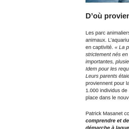
D’où provie
Les parc animaliers
animaux. L’aquariu
en captivité.
«
La p
strictement nés en 
importantes, plusi
Idem pour les requ
Leurs parents éta
proviennent pour la
1.000 individus de 
place dans le nou
Patrick Masanet co
comprendre et de 
démarche à laquel