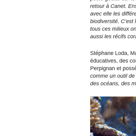
retour à Canet. Ens
avec elle les diffé
biodiversité. C’est
tous ces milieux o
aussi les récifs cor
Stéphane Loda, Ma
éducatives, des con
Perpignan et poss
comme un outil de s
des océans, des mi