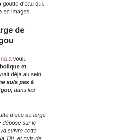
a goutte d’eau qui,
ge en images.
arge de
igou
ria
a voulu
mbolique et
vrait déjà au sein
ne suis pas à
igou,
dans les
tte d’eau au large
e dépose sur le
va suivre cette
la Têt, et puis de