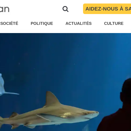
ne goutte d’eau porteuse de vie
AIDEZ-NOUS À S
té Torres
Loisirs
SOCIÉTÉ
POLITIQUE
ACTUALITÉS
CULTURE