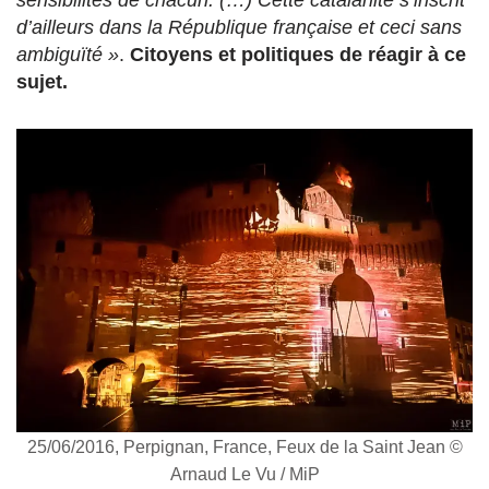
d’ailleurs dans la République française et ceci sans
ambiguïté »
.
Citoyens et politiques de réagir à ce
sujet.
25/06/2016, Perpignan, France, Feux de la Saint Jean ©
Arnaud Le Vu / MiP