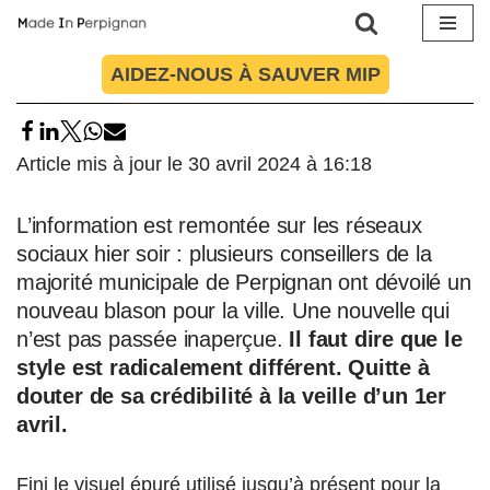
Aller
AIDEZ-NOUS À SAUVER MIP
au
contenu
Article mis à jour le 30 avril 2024 à 16:18
L’information est remontée sur les réseaux
sociaux hier soir : plusieurs conseillers de la
majorité municipale de Perpignan ont dévoilé un
nouveau blason pour la ville. Une nouvelle qui
n’est pas passée inaperçue.
Il faut dire que le
style est radicalement différent. Quitte à
douter de sa crédibilité à la veille d’un 1er
avril.
Fini le visuel épuré utilisé jusqu’à présent pour la