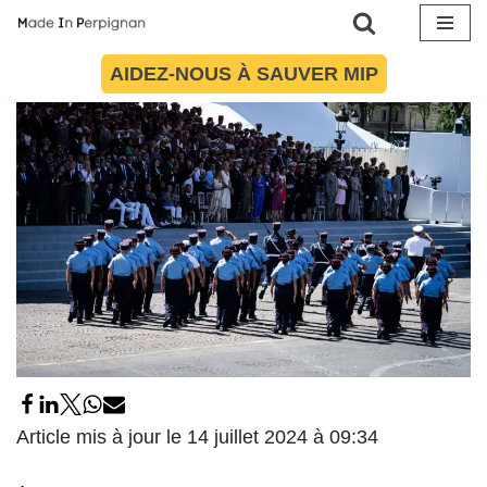
9 juillet 2024
par
Célia Lespinasse
Interviews & témoignages
,
Société
Aller
AIDEZ-NOUS À SAUVER MIP
au
contenu
Article mis à jour le 14 juillet 2024 à 09:34