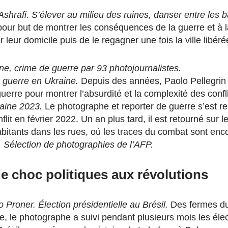
hrafi. S’élever au milieu des ruines, danser entre les b
our but de montrer les conséquences de la guerre et à la
r leur domicile puis de le regagner une fois la ville libéré
ne, crime de guerre par 93 photojournalistes.
a guerre en Ukraine.
Depuis des années, Paolo Pellegrin s
guerre pour montrer l’absurdité et la complexité des confli
raine 2023.
Le photographe et reporter de guerre s’est r
lit en février 2022. Un an plus tard, il est retourné sur le
bitants dans les rues, où les traces du combat sont enco
 Sélection de photographies de l’AFP.
e choc politiques aux révolutions
 Proner. Élection présidentielle au Brésil.
Des fermes d
e, le photographe a suivi pendant plusieurs mois les éle