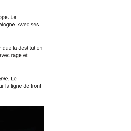
.
ope. Le
talogne. Avec ses
 que la destitution
 avec rage et
anie.
Le
 la ligne de front