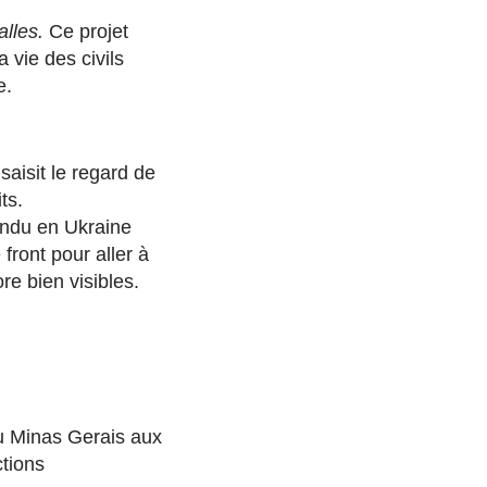
alles.
Ce projet
 vie des civils
e.
aisit le regard de
ts.
endu en Ukraine
 front pour aller à
re bien visibles.
u Minas Gerais aux
ctions