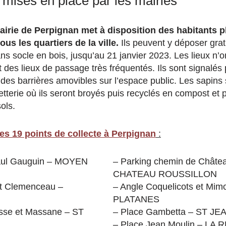
 mises en place par les mairies
airie de Perpignan met à disposition des habitants p
ous les quartiers de la ville.
Ils peuvent y déposer grat
ns socle en bois, jusqu’au 21 janvier 2023. Les lieux n’o
t des lieux de passage très fréquentés. Ils sont signalé
 des barrières amovibles sur l’espace public. Les sapins
tterie où ils seront broyés puis recyclés en compost et p
sols.
es 19 points de collecte à Perpignan
:
aul Gauguin – MOYEN
– Parking chemin de Châtea
CHATEAU ROUSSILLON
et Clemenceau –
– Angle Coquelicots et Mim
PLATANES
sse et Massane – ST
– Place Gambetta – ST JE
– Place Jean Moulin – LA 