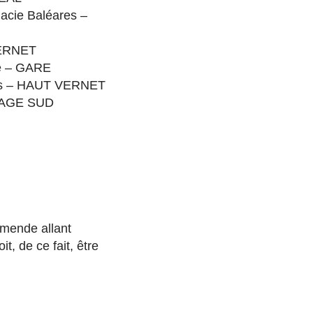
macie Baléares –
VERNET
le – GARE
rus – HAUT VERNET
PEAGE SUD
 amende allant
t, de ce fait, être