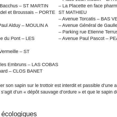
t Bacchus – ST MARTIN
– La Placette en face phar
del et Broussais – PORTE
ST MATHIEU
– Avenue Torcatis – BAS 
 Paul Alduy – MOULIN A
– Avenue Général de Gaul
– Parking rue Etienne Ter
e du Pont – LES
– Avenue Paul Pascot – 
Vermeille – ST
t les Embruns – LAS COBAS
imard – CLOS BANET
r son sapin sur le trottoir est interdit et passible d’une
l s’agit d’un « dépôt sauvage d’ordure » et que le sapin doi
s écologiques