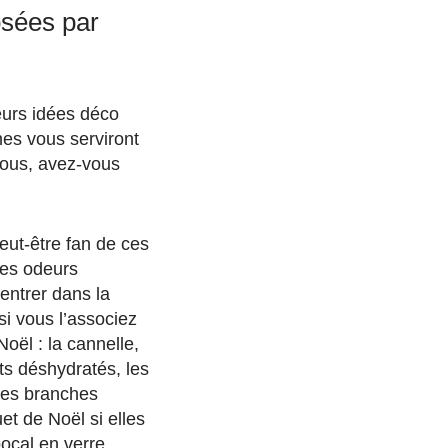
osées par
ieurs idées déco
ches vous serviront
 vous, avez-vous
eut-être fan de ces
des odeurs
entrer dans la
si vous l’associez
oël : la cannelle,
ts déshydratés, les
des branches
et de Noël si elles
ocal en verre.