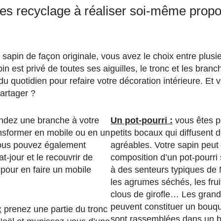
es recyclage à réaliser soi-même prop
 sapin de façon originale, vous avez le choix entre plus
in est privé de toutes ses aiguilles, le tronc et les bran
du quotidien pour refaire votre décoration intérieure. Et
artager ?
dez une branche à votre
Un pot-pourri :
vous êtes p
ansformer en mobile ou en un
petits bocaux qui diffusent 
Vous pouvez également
agréables. Votre sapin peut 
at-jour et le recouvrir de
composition d’un pot-pourri 
pour en faire un mobile
à des senteurs typiques de N
les agrumes séchés, les frui
clous de girofle… Les gran
peuvent constituer un bouqu
:
prenez une partie du tronc
sont rassemblées dans un b