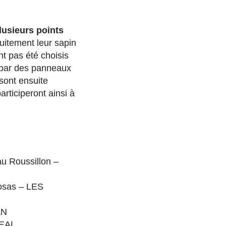
lusieurs points
uitement leur sapin
nt pas été choisis
s par des panneaux
 sont ensuite
articiperont ainsi à
u Roussillon –
osas – LES
AN
REAL