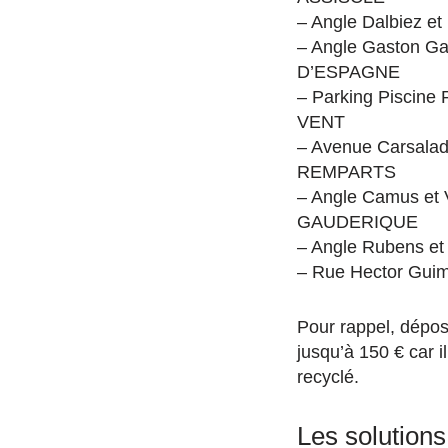
– Angle Dalbiez e
– Angle Gaston Ga
D’ESPAGNE
– Parking Piscine
VENT
– Avenue Carsalad
REMPARTS
– Angle Camus et 
GAUDERIQUE
– Angle Rubens e
– Rue Hector Gu
Pour rappel, dépose
jusqu’à 150 € car i
recyclé.
Les solution