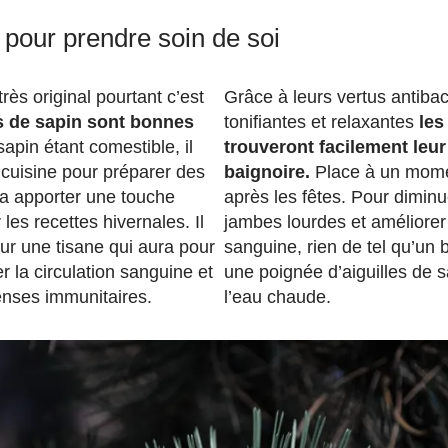
 pour prendre soin de soi
très original pourtant c’est
Grâce à leurs vertus antibac
s de sapin sont bonnes
tonifiantes et relaxantes
les
apin étant comestible, il
trouveront facilement leur
n cuisine pour préparer des
baignoire.
Place à un mome
 va apporter une touche
après les fêtes. Pour diminu
 les recettes hivernales. Il
jambes lourdes et améliorer 
our une tisane qui aura pour
sanguine, rien de tel qu’un 
er la circulation sanguine et
une poignée d’aiguilles de 
enses immunitaires.
l’eau chaude.