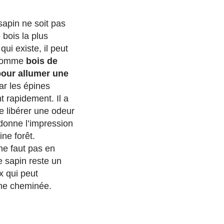
sapin ne soit pas
 bois la plus
ui existe, il peut
é comme
bois de
pour allumer une
ar les épines
 rapidement. Il a
e libérer une odeur
donne l’impression
ine forêt.
 ne faut pas en
e sapin reste un
x qui peut
ne cheminée.