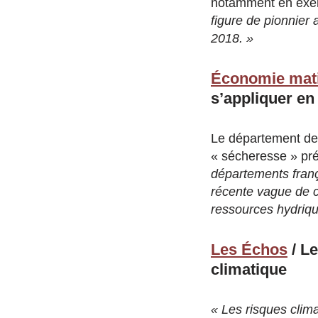
notamment en exemp
figure de pionnier 
2018. »
Économie mat
s’appliquer en
Le département des
« sécheresse » préf
départements franç
récente vague de ch
ressources hydriqu
Les Échos
/ Le
climatique
« Les risques clim