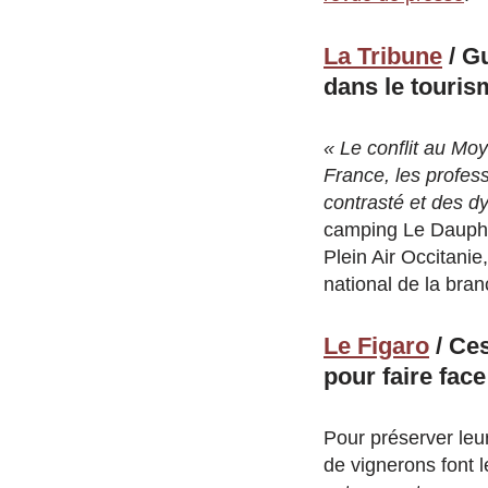
La Tribune
/ Gu
dans le touris
« Le conflit au Mo
France, les profess
contrasté et des d
camping Le Dauphin
Plein Air Occitani
national de la bran
Le Figaro
/ Ces
pour faire fac
Pour préserver leur
de vignerons font 