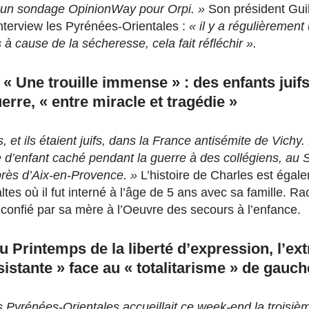
on un sondage OpinionWay pour Orpi. »
Son président Gui
terview les Pyrénées-Orientales :
« il y a régulièrement
s à cause de la sécheresse, cela fait réfléchir ».
 « Une trouille immense » : des enfants juif
erre, « entre miracle et tragédie »
s, et ils étaient juifs, dans la France antisémite de Vichy
ie d’enfant caché pendant la guerre à des collégiens, au 
rès d’Aix-en-Provence. »
L’histoire de Charles est égale
es où il fut interné à l’âge de 5 ans avec sa famille. Ra
 confié par sa mère à l’Oeuvre des secours à l’enfance.
u Printemps de la liberté d’expression, l’ex
sistante » face au « totalitarisme » de gauch
s Pyrénées-Orientales accueillait ce week-end la troisiè