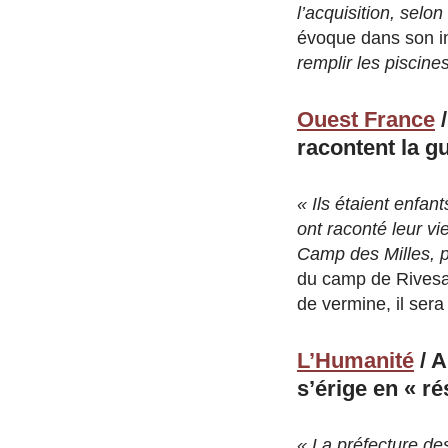
l’acquisition, sel
évoque dans son in
remplir les piscine
Ouest France
/
racontent la gu
« Ils étaient enfant
ont raconté leur v
Camp des Milles, p
du camp de Rivesalt
de vermine, il sera
L’Humanité
/ A
s’érige en « ré
« La préfecture de