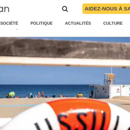
resse du 7 juin 2026 : Ils ont pa
AIDEZ-NOUS À S
et des Pyrénées-Orientales
SOCIÉTÉ
POLITIQUE
ACTUALITÉS
CULTURE
d Le Vu
Brèves