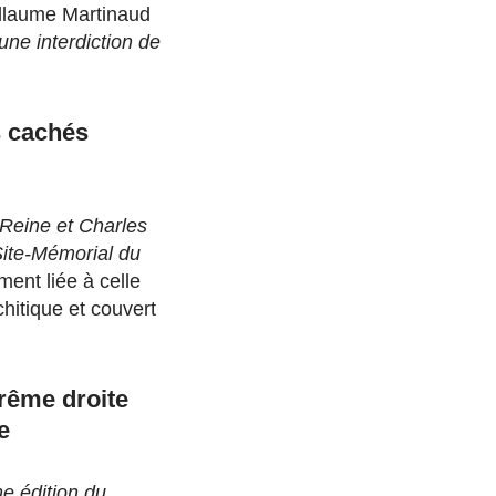
llaume Martinaud
 une interdiction de
s cachés
. Reine et Charles
Site-Mémorial du
ment liée à celle
chitique et couvert
trême droite
e
me édition du