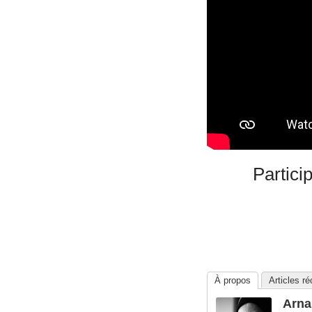
Partici
À propos
Articles r
Arna