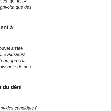
es, qui fait
«
agrivoltaïque dès
ent à
ouvel arrêté
s.
« Plusieurs
’eau après la
roissante de nos
u du déni
7 % des candidats à