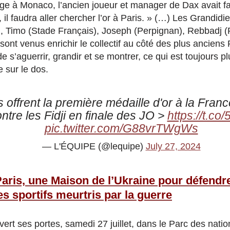
ge à Monaco, l’ancien joueur et manager de Dax avait f
, il faudra aller chercher l’or à Paris. » (…) Les Grandid
, Timo (Stade Français), Joseph (Perpignan), Rebbadj (
ont venus enrichir le collectif au côté des plus anciens
e s’aguerrir, grandir et se montrer, ce qui est toujours pl
e sur le dos.
 offrent la première médaille d'or à la Franc
ontre les Fidji en finale des JO >
https://t.c
pic.twitter.com/G88vrTWgWs
— L'ÉQUIPE (@lequipe)
July 27, 2024
aris, une Maison de l’Ukraine pour défendr
es sportifs meurtris par la guerre
ert ses portes, samedi 27 juillet, dans le Parc des natio