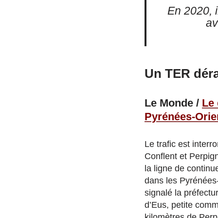
En 2020, 
av
Un TER déra
Le Monde /
Le 
Pyrénées-Orie
Le trafic est inter
Conflent et Perpig
la ligne de continu
dans les Pyrénées-
signalé la préfect
d’Eus, petite comm
kilomètres de Perp