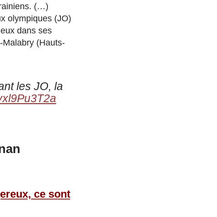
krainiens. (…)
eux olympiques (JO)
e eux dans ses
y-Malabry (Hauts-
nt les JO, la
o/vxl9Pu3T2a
gnan
ereux, ce sont