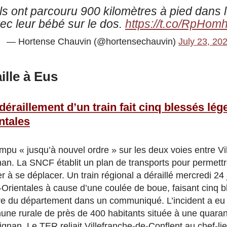
ils ont parcouru 900 kilomètres à pied dans
ec leur bébé sur le dos.
https://t.co/RpHom
— Hortense Chauvin (@hortensechauvin)
July 23, 20
ille à Eus
déraillement d’un train fait cinq blessés lég
ntales
rompu « jusqu’à nouvel ordre » sur les deux voies entre Vi
nan. La SNCF établit un plan de transports pour permett
er à se déplacer. Un train régional a déraillé mercredi 24 
Orientales à cause d’une coulée de boue, faisant cinq b
ure du département dans un communiqué. L’incident a eu 
une rurale de près de 400 habitants située à une quara
ignan. Le TER reliait Villefranche-de-Conflent au chef-l