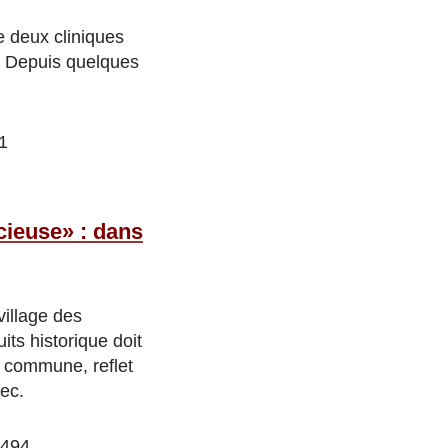
e deux cliniques
d. Depuis quelques
.
1
cieuse» : dans
village des
its historique doit
e commune, reflet
ec.
1494