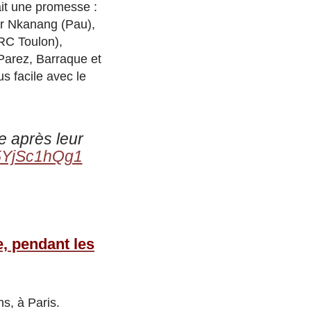
ait une promesse :
ier Nkanang (Pau),
RC Toulon),
 Parez, Barraque et
us facile avec le
e après leur
o/5YjSc1hQg1
e, pendant les
ns, à Paris.