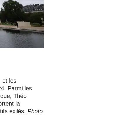
 et les
24. Parmi les
raque, Théo
rtent la
ifs exilés.
Photo