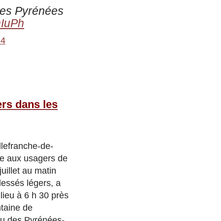
 les Pyrénées
hIuPh
24
ers dans les
llefranche-de-
re aux usagers de
juillet au matin
lessés légers, a
lieu à 6 h 30 près
ntaine de
ieu des Pyrénées-