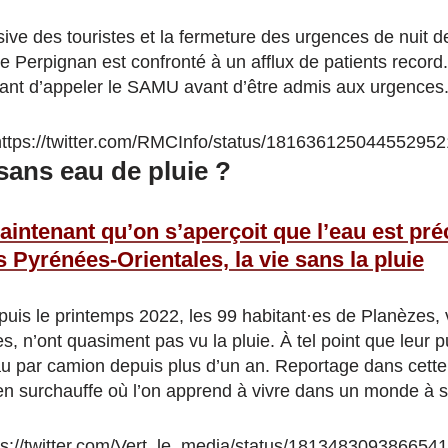
ive des touristes et la fermeture des urgences de nuit d
 de Perpignan est confronté à un afflux de patients recor
rtant d’appeler le SAMU avant d’être admis aux urgences
https://twitter.com/RMCInfo/status/181636125044552952
sans eau de pluie ?
aintenant qu’on s’aperçoit que l’eau est pré
s Pyrénées-Orientales, la vie sans la pluie
uis le printemps 2022, les 99 habitant·es de Planèzes, 
, n’ont quasiment pas vu la pluie. À tel point que leur pu
 eau par camion depuis plus d’un an. Reportage dans cett
n surchauffe où l’on apprend à vivre dans un monde à s
ps://twitter.com/Vert_le_media/status/181348309386654