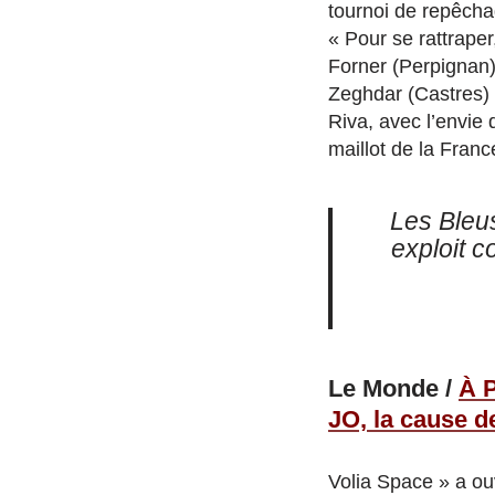
tournoi de repêcha
« Pour se rattraper
Forner (Perpignan)
Zeghdar (Castres) s
Riva, avec l’envie d
maillot de la Franc
Les Bleus
exploit c
Le Monde /
À P
JO, la cause d
Volia Space » a ouv