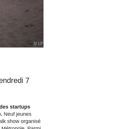
endredi 7
 des startups
e.
Neuf jeunes
talk show organisé
 Métropole. Parmi