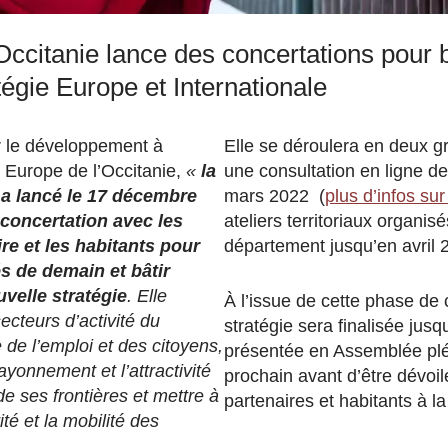
ccitanie lance des concertations pour b
tégie Europe et Internationale
 le développement à
Elle se déroulera en deux g
en Europe de l’Occitanie,
«
la
une consultation en ligne 
a lancé le 17 décembre
mars 2022
(
plus d’infos
sur
 concertation avec les
ateliers territoriaux organi
ire et les habitants pour
département jusqu’en avril 
tés de demain et bâtir
velle stratégie
. Elle
À l’issue de cette phase de 
secteurs d’activité du
stratégie sera finalisée jus
e de l’emploi et des citoyens,
présentée en Assemblée plé
ayonnement et l’attractivité
prochain avant d’être dévoil
e ses frontières et mettre à
partenaires et habitants à l
ité et la mobilité des