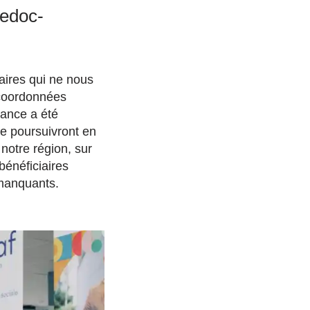
uedoc-
aires qui ne nous
coordonnées
lance a été
e poursuivront en
r notre région, sur
bénéficiaires
 manquants.