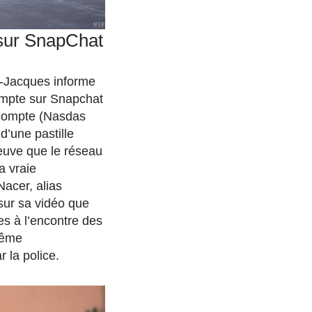
 sur SnapChat
t-Jacques informe
mpte sur Snapchat
 compte (Nasdas
d’une pastille
euve que le réseau
la vraie
Nacer, alias
ur sa vidéo que
es à l’encontre des
même
 la police.