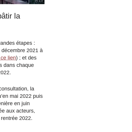
âtir la
randes étapes :
de décembre 2021 à
ce lien
)
; et des
sés dans chaque
2022.
consultation, la
qu’en mai 2022 puis
nière en juin
ée aux acteurs,
a rentrée 2022.