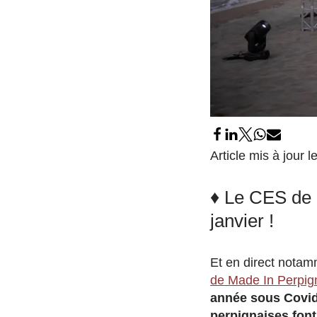
Article mis à jour 
♦ Le CES de 
janvier !
Et en direct notam
de Made In Perpig
année sous Covid 
perpignaises fon