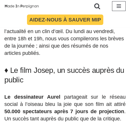
Article mis à jour le 7 octobre 2020 à 18:45
Aller
Chaque soir, Made In Perpignan propose désormais
AIDEZ-NOUS À SAUVER MIP
au
son format « Zapping »
à ceux désireux de balayer
contenu
l’actualité en un clin d’œil. Du lundi au vendredi,
entre 18h et 19h, nous vous compilerons les brèves
de la journée ; ainsi que des résumés de nos
articles publiés.
♦ Le film Josep, un succès auprès du
public
Le dessinateur Aurel
partageait sur le réseau
social à l’oiseau bleu la joie que son film ait attiré
50.000 spectateurs après 7 jours de projection
.
Un succès tant auprès du public que de la critique.