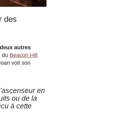
r des
 deux autres
s du
Beacon Hill
Joan voit son
l’ascenseur en
its ou de la
cu à cette