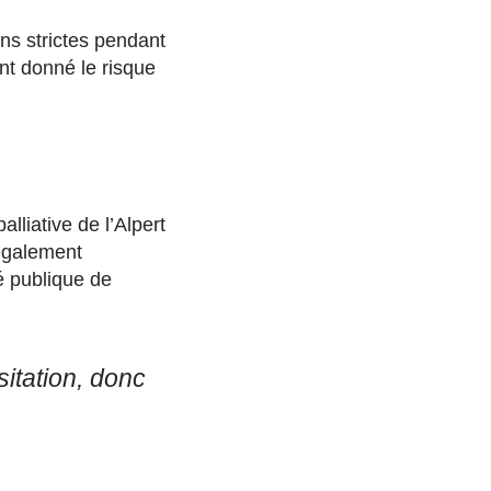
ons strictes pendant
nt donné le risque
lliative de l’Alpert
 également
té publique de
itation, donc