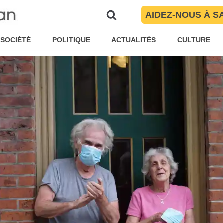
âgées cet hiver ?
AIDEZ-NOUS À S
ar
Solutions Journalism Network
Solutions
SOCIÉTÉ
POLITIQUE
ACTUALITÉS
CULTURE