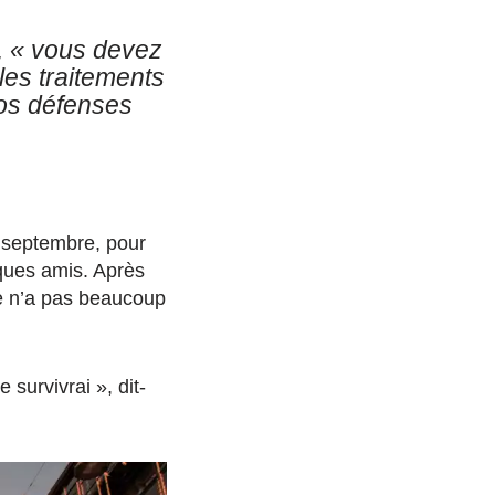
,
« vous devez
les traitements
vos défenses
n septembre, pour
ques amis. Après
le n’a pas beaucoup
 survivrai », dit-