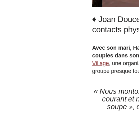
♦ Joan Douce
contacts phy
Avec son mari, Ha
couples dans son
Village
, une organi
groupe presque tou
« Nous monton
courant et 
soupe »
, 