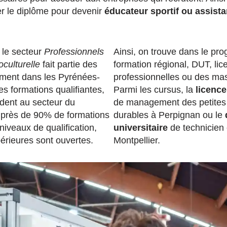
r le diplôme pour devenir
éducateur sportif ou assista
, le secteur
Professionnels
Ainsi, on trouve dans le p
oculturelle
fait partie des
formation régional, DUT, lic
ement dans les Pyrénées-
professionnelles ou des mas
es formations qualifiantes,
Parmi les cursus, la
licence
ent au secteur du
de management des petites 
 près de 90% de formations
durables à Perpignan ou le
 niveaux de qualification,
universitaire
de technicien 
érieures sont ouvertes.
Montpellier.