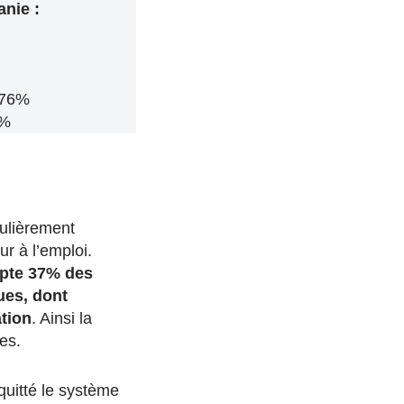
anie :
 76%
6%
culièrement
ur à l’emploi.
mpte 37% des
ues, dont
ation
. Ainsi la
es.
quitté le système