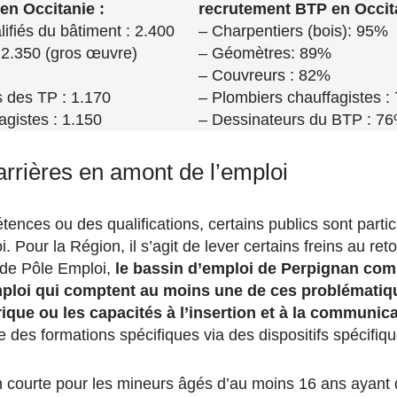
en Occitanie :
recrutement BTP
en Occit
ifiés du bâtiment : 2.400
– Charpentiers (bois): 95%
 2.350 (gros œuvre)
– Géomètres: 89%
– Couvreurs : 82%
s des TP : 1.170
– Plombiers chauffagistes :
agistes : 1.150
– Dessinateurs du BTP : 7
arrières en amont de l’emploi
ences ou des qualifications, certains publics sont parti
. Pour la Région, il s’agit de lever certains freins au reto
 de Pôle Emploi,
le bassin d’emploi de Perpignan co
loi qui comptent au moins une de ces problématiq
ique ou les capacités à l’insertion et à la communic
 des formations spécifiques via des dispositifs spécifiqu
n courte pour les mineurs âgés d’au moins 16 ans ayant 