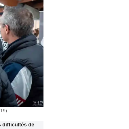
19).
 difficultés de