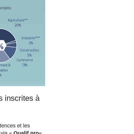
 inscrites à
tences et les
 via «
Qualif pro
« ,