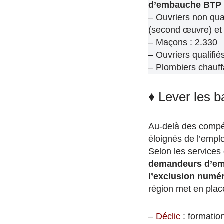
d’embauche BTP
– Ouvriers non qual
(second œuvre) et
– Maçons : 2.330
– Ouvriers qualifié
– Plombiers chauff
♦ Lever les b
Au-delà des compét
éloignés de l’emploi
Selon les services
demandeurs d’emp
l’exclusion numér
région met en place
–
Déclic
: formatio