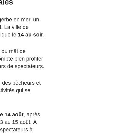
ales
 gerbe en mer, un
. La ville de
nique le
14 au soir
.
e du mât de
pte bien profiter
iers de spectateurs.
e des pêcheurs et
tivités qui se
le
14 août
, après
13 au 15 août. À
 spectateurs à