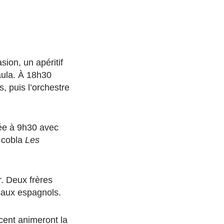
ion, un apéritif
Taula. À 18h30
s, puis l’orchestre
née à 9h30 avec
a cobla
Les
r. Deux frères
caux espagnols.
ncent animeront la