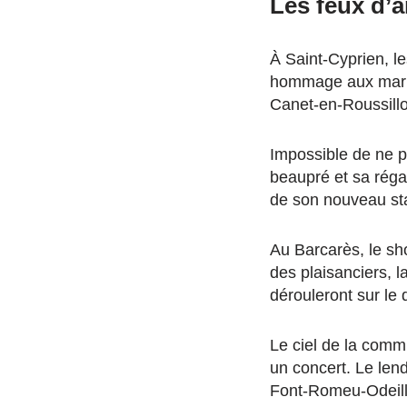
Les feux d’a
À Saint-Cyprien, le
hommage aux marins 
Canet-en-Roussillo
Impossible de ne p
beaupré et sa régate
de son nouveau st
Au Barcarès, le sh
des plaisanciers, l
dérouleront sur le q
Le ciel de la commu
un concert. Le len
Font-Romeu-Odeillo