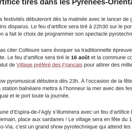
rtifice tirés dans les Pyrénées-Orient
s festivités débuteront dès la matinée avec le lancer de
disparus. Le feu d’artifice sera tiré à 22h30 sur le port
n a fait le choix de programmer son spectacle pyrotech
as citer Collioure sans évoquer sa traditionnelle épreuv
. Le feu d’artifice sera tiré le
16 août
et la commune com
atut de
Village préféré des Français
pour attirer des mill
ow pyromusical débutera dès 23h. À l’occasion de la fêt
a station balnéaire mettra à l’honneur la mer avec des fes
uai et le port toute la journée.
ne d’Espira-de-l’Agly s’illuminera avec un feu d’artifice 
demain, place aux sardanes ! Le village sera en fête du 
-Via, c’est un grand show pyrotechnique qui attend les