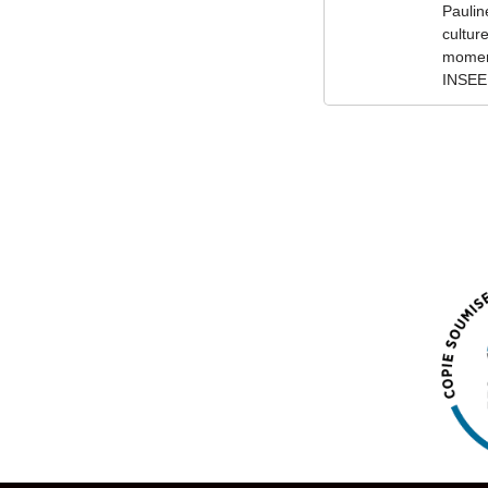
Paulin
cultur
moment
INSEE