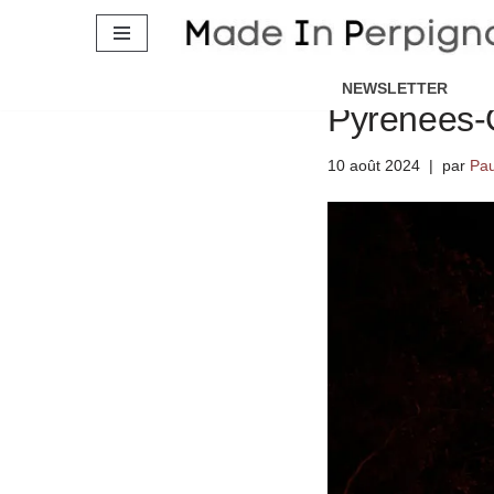
Aller
Guide I Que
au
NEWSLETTER
Pyrénées-O
contenu
10 août 2024
par
Pau