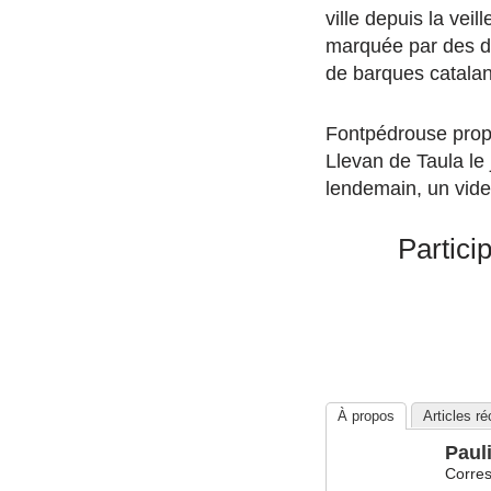
ville depuis la vei
marquée par des d
de barques catala
Fontpédrouse prop
Llevan de Taula le
lendemain, un vide-
Partici
À propos
Articles r
Paul
Corres