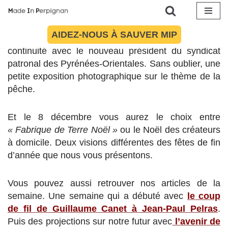
semaine, la rédaction vous propose : de l’innovation
avec la lauréate du 21e Prix Sauvy, la persévérance
dans la solidarité avec la collecte banque annuelle
Aller
AIDEZ-NOUS À SAUVER MIP
de la banque alimentaire et le changement dans la
au
continuité avec le nouveau président du syndicat
contenu
patronal des Pyrénées-Orientales. Sans oublier, une
petite exposition photographique sur le thème de la
pêche.
Et le 8 décembre vous aurez le choix entre
« Fabrique de Terre Noël »
ou le Noël des créateurs
à domicile. Deux visions différentes des fêtes de fin
d’année que nous vous présentons.
Vous pouvez aussi retrouver nos articles de la
semaine. Une semaine qui a débuté avec
le coup
de fil de Guillaume Canet à Jean-Paul Pelras
.
Puis des projections sur notre futur avec
l’avenir de