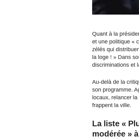
Quant à la présiden
et une politique « 
zélés qui distribue
la loge ! » Dans s
discriminations et 
Au-delà de la criti
son programme. Ag
locaux, relancer la 
frappent la ville.
La liste « Pl
modérée » à