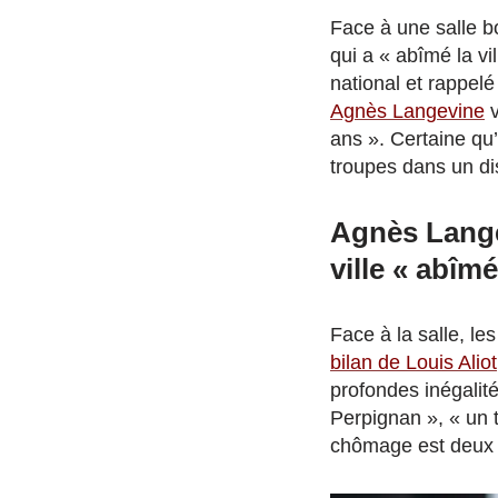
Face à une salle bo
qui a « abîmé la v
national et rappelé
Agnès Langevine
v
ans ». Certaine qu’
troupes dans un dis
Agnès Langev
ville « abîm
Face à la salle, l
bilan de Louis Aliot
profondes inégalité
Perpignan », « un t
chômage est deux f