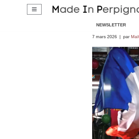
Boris Vall
Aller
gagne »
au
NEWSLETTER
contenu
7 mars 2026
par
Maï