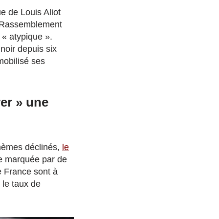
e de Louis Aliot
du Rassemblement
 « atypique ».
noir depuis six
mobilisé ses
rer » une
thèmes déclinés,
le
lle marquée par de
e France sont à
 le taux de