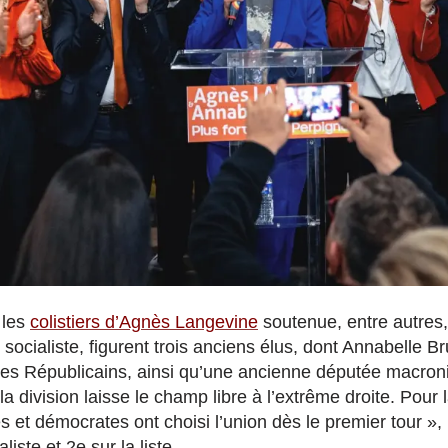
 les
colistiers d’Agnès Langevine
soutenue, entre autres,
i socialiste, figurent trois anciens élus, dont Annabelle B
Les Républicains, ainsi qu’une ancienne députée macroni
la division laisse le champ libre à l’extrême droite. Pour l
s et démocrates ont choisi l’union dès le premier tour »,
liste et 2e sur la liste.