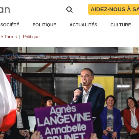
aud soutiennent Agnès Langevine
AIDEZ-NOUS À S
SOCIÉTÉ
POLITIQUE
ACTUALITÉS
CULTURE
té Torres
Politique