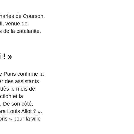
Charles de Courson,
ll, venue de
s de la catalanité,
 ! »
e Paris confirme la
er des assistants
, dès le mois de
tion et la
e. De son côté,
a Louis Aliot ? ».
is » pour la ville