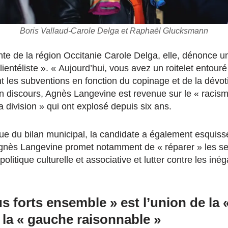
Boris Vallaud-Carole Delga et Raphaël Glucksmann
te de la région Occitanie Carole Delga, elle, dénonce une
clientéliste ». « Aujourd’hui, vous avez un roitelet entouré
nt les subventions en fonction du copinage et de la dévot
on discours, Agnès Langevine est revenue sur le « racis
la division » qui ont explosé depuis six ans.
que du bilan municipal, la candidate a également esquissé
nès Langevine promet notamment de « réparer » les ser
politique culturelle et associative et lutter contre les inég
us forts ensemble » est l’union de la 
 la « gauche raisonnable »