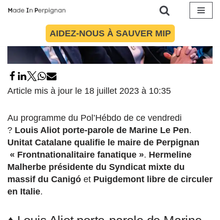
Aller
AIDEZ-NOUS À SAUVER MIP
au
contenu
Article mis à jour le 18 juillet 2023 à 10:35
Au programme du Pol’Hébdo de ce vendredi
?
Louis Aliot porte-parole de Marine Le Pen
.
Unitat Catalane qualifie le maire de Perpignan
« Frontnationalitaire fanatique »
.
Hermeline
Malherbe présidente du Syndicat mixte du
massif du Canigó
et
Puigdemont libre de circuler
en Italie
.