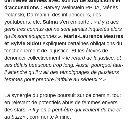
dernières années avec son lot de suspicions et
d’accusations :
Harvey Weinstein PPDA, Ménès,
Polanski, Darmanin, des influenceurs, des
youtubeurs, etc.
Salma
s’en emporte :
« Il y a des
gens très connus qui ne sont jamais inquiétés alors
qu’ils sont soupçonnés »
.
Marie-Laurence Mestres
et Sylvie Sidou
expliquent certaines obligations du
fonctionnement de la justice. Et les élèves de
dénoncer collectivement
« le retard de la justice, et
ses délais beaucoup trop long. Aussi, pourquoi faut-
il attendre qu’il y ait des témoignages de plusieurs
femmes pour prendre l’affaire au sérieux ? »
La synergie du groupe poursuit sur ce chemin, tout
en relevant de potentiels abus de femmes envers
des stars. «
Il y en a peut-être qui veulent du fric et
du buzz
« , commente Amine.