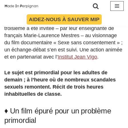
Au programme la semaine dernière pour la
classe 305 du collège Jean Moulin de Perpignan
Aller
AIDEZ-NOUS À SAUVER MIP
: le consentement sexuel.
La vingtaine d’élèves de
au
troisième a été invitée – par leur enseignante de
contenu
français Marie-Laurence Mestres – au visionnage
du film documentaire « Sexe sans consentement » ;
un échange-débat s’en est suivi. Une action animée
et en partenariat avec l’
Institut Jean Vigo
.
Le sujet est primordial pour les adultes de
demain ; à l’heure où de nombreux scandales
sexuels remontent. Récit de trois heures
inhabituelles de classe.
♦ Un film épuré pour un problème
primordial