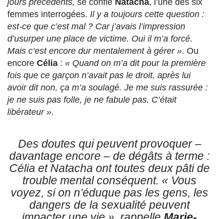
jours précédents,
se confie
Natacha
, l’une des six
femmes interrogées.
Il y a toujours cette question :
est-ce que c’est mal ? Car j’avais l’impression
d’usurper une place de victime. Oui il m’a forcé.
Mais c’est encore dur mentalement à gérer »
. Ou
encore
Célia
:
« Quand on m’a dit pour la première
fois que ce garçon n’avait pas le droit, après lui
avoir dit non, ça m’a soulagé. Je me suis rassurée :
je ne suis pas folle, je ne fabule pas. C’était
libérateur »
.
Des doutes qui peuvent provoquer –
davantage encore – de dégâts à terme :
Célia et Natacha ont toutes deux pâti de
trouble mental conséquent.
« Vous
voyez, si on n’éduque pas les gens, les
dangers de la sexualité peuvent
impacter une vie »
, rappelle
Marie-