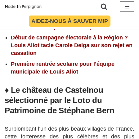
Nos articles du 2 septembre :
Aller
Pyrénées-Orientales | Une rentrée scolaire
AIDEZ-NOUS À SAUVER MIP
au
inédite mais “la plus normale possible”
contenu
Début de campagne électorale à la Région ?
Louis Aliot tacle Carole Delga sur son rejet en
cassation
Première rentrée scolaire pour l’équipe
municipale de Louis Aliot
♦ Le château de Castelnou
sélectionné par le Loto du
Patrimoine de Stéphane Bern
Surplombant l’un des plus beaux villages de France,
cette forteresse des plus célèbres et des plus