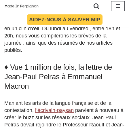
Chaque soir, Made In Perpignan propose
son format
Aller
AIDEZ-NOUS À SAUVER MIP
« Zapping »
à ceux désireux de balayer l’actualité
au
en un clin d’œil. Du lundi au vendredi, entre 18h et
contenu
20h, nous vous compilerons les brèves de la
journée ; ainsi que des résumés de nos articles
publiés.
♦ Vue 1 million de fois, la lettre de
Jean-Paul Pelras à Emmanuel
Macron
Maniant les arts de la langue française et de la
contestation,
l’écrivain-paysan
parvient à nouveau à
créer le buzz sur les réseaux sociaux. Jean-Paul
Pelras devait rejoindre le Professeur Raoult et Jean-