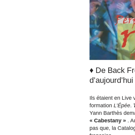
♦ De Back F
d’aujourd’hui
Ils étaient en Live
formation
L’Épée
.
Yann Barthès dema
« Cabestany »
. 
pas que, la Catalog