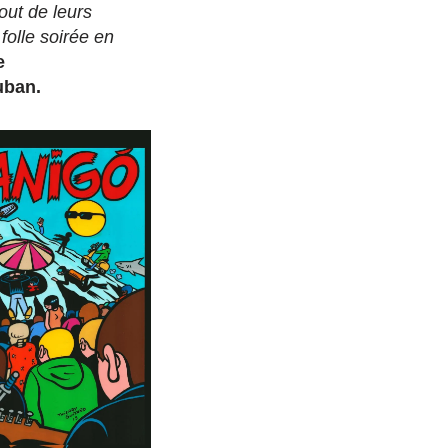
out de leurs
folle soirée en
e
uban.