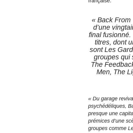
française.
« Back From 
d’une vingta
final fusionné
titres, dont 
sont Les Gard
groupes qui 
The Feedback
Men, The L
« Du garage reviva
psychédéliques, B
presque une capita
prémices d’une scè
groupes comme Les