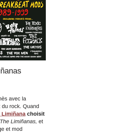
iñanas
ès avec la
nt du rock. Quand
l Limiñana
choisit
 The Limiñanas,
et
age et mod