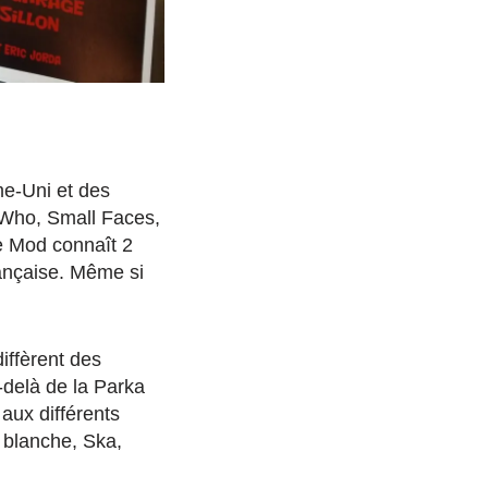
me-Uni et des
 Who, Small Faces,
 Mod connaît 2
rançaise. Même si
iffèrent des
-delà de la Parka
aux différents
 blanche, Ska,