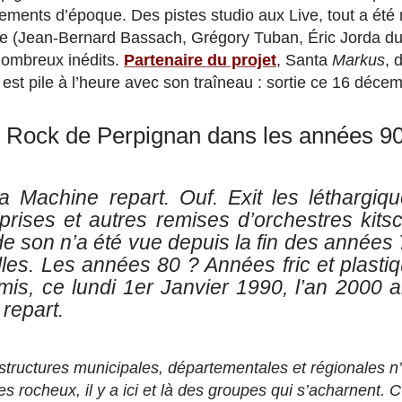
trements d’époque. Des pistes studio aux Live, tout a ét
pe (Jean-Bernard Bassach, Grégory Tuban, Éric Jorda du 
nombreux inédits.
Partenaire du projet
, Santa
Markus
, 
st pile à l’heure avec son traîneau : sortie ce 16 décem
e Rock de Perpignan dans les années 9
a Machine repart. Ouf. Exit les léthargiq
prises et autres remises d’orchestres kits
 de son n’a été vue depuis la fin des années 
les. Les années 80 ? Années fric et plasti
omis, ce lundi 1er Janvier 1990, l’an 2000 
 repart.
structures municipales, départementales et régionales n
des rocheux, il y a ici et là des groupes qui s’acharnent. 