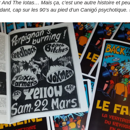
 And The Iotas… Mais ça, c’est une autre histoire et peut
dant, cap sur les 90’s au pied d’un Canigó psychotique. 