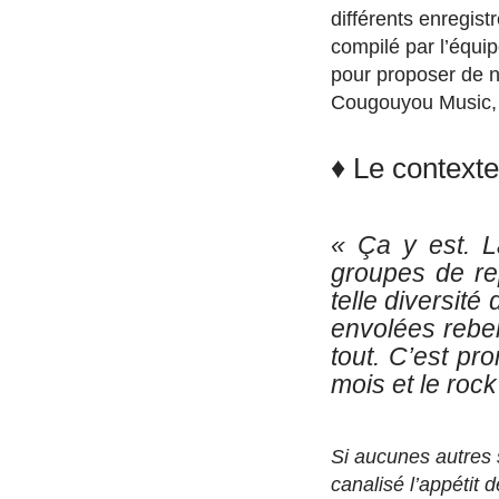
différents enregis
compilé par l’équi
pour proposer de 
Cougouyou Music, e
♦ Le context
« Ça y est. L
groupes de re
telle diversité
envolées rebel
tout. C’est pr
mois et le rock
Si aucunes autres 
canalisé l’appétit 