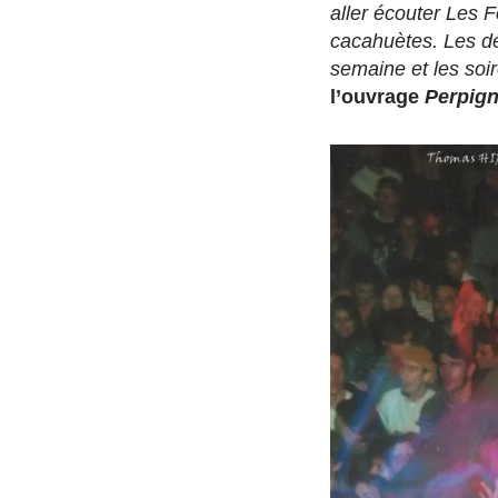
aller écouter Les F
cacahuètes. Les dé
semaine et les so
l’ouvrage
Perpig