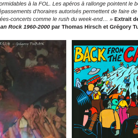
ormidables à la FOL. Les apéros à rallonge pointent le b
passements d’horaires autorisés permettent de faire de 
irées-concerts comme le rush du week-end… »
Extrait d
nan Rock 1960-2000
par Thomas Hirsch et Grégory T