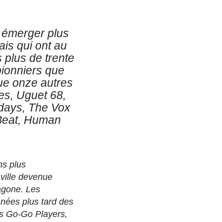
 émerger plus
is qui ont au
 plus de trente
 pionniers que
ue onze autres
es, Uguet 68,
days, The Vox
Beat, Human
ns plus
ville devenue
agone. Les
nnées plus tard des
s Go-Go Players,