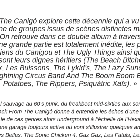
The Canigó explore cette décennie qui a vu
ine de groupes issus de scènes distinctes ma
. On retrouve dans ce double album à travers
une grande partie est totalement inédite, les
iens du Canigou et The Ugly Things ainsi q
sont leurs dignes héritiers (The Beach Bitch
, Les Buissons, The Lykid’s, The Lazy Sun
ightning Circus Band And The Boom Boom 
Potatoes, The Rippers, Psiquàtric Xaïs). »
l sauvage au 60’s punk, du freakbeat mid-sixties aux so
ack From The Canigó donne à entendre les échos d’une 
le de ces genres alors underground à l’échelle de l’Hex
ne garage toujours active où vont s’illustrer quelques a
 Bellas, The Sonic Chicken 4, Gaz Gaz, Les Fatals, Le