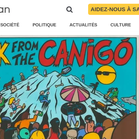
des Garage Punks et Mods de Pe
AIDEZ-NOUS À S
ar
Arnaud Le Vu
Culture
,
Musique
SOCIÉTÉ
POLITIQUE
ACTUALITÉS
CULTURE