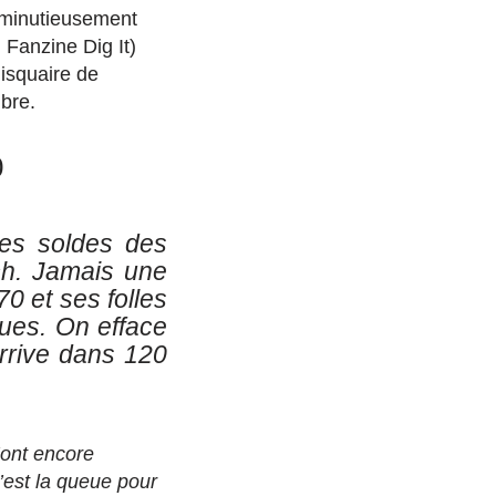
é minutieusement
Fanzine Dig It)
disquaire de
bre.
0
ues soldes des
ch. Jamais une
70 et ses folles
ques. On efface
arrive dans 120
’ont encore
C’est la queue pour