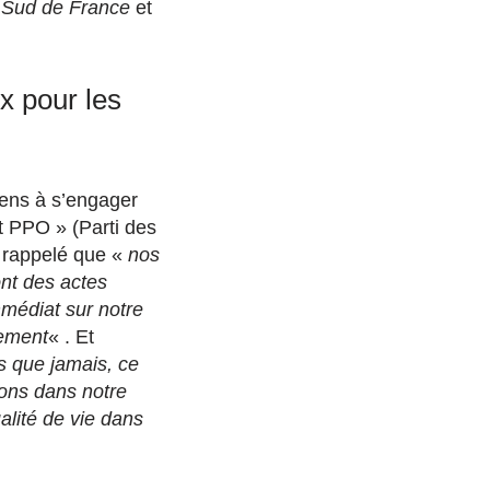
e
Sud de France
et
x pour les
yens à s’engager
t PPO » (Parti des
a rappelé que «
nos
t des actes
mmédiat sur notre
nement
« . Et
us que jamais, ce
sons dans notre
alité de vie dans