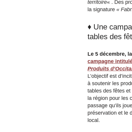
territoire
« . Des pr
la signature
« Fabr
♦ Une campag
tables des fê
Le 5 décembre, l
campagne intitul
Produits d’Occit
L’objectif est d’inc
à soutenir les prod
tables des fêtes et
la région pour les
passage qu’ils jou
préservation et le
local.