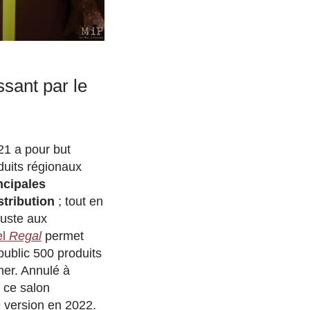
ssant par le
21 a pour but
duits régionaux
ncipales
stribution
; tout en
juste aux
el
Regal
permet
ublic 500 produits
 mer. Annulé à
 ce salon
 version en 2022.