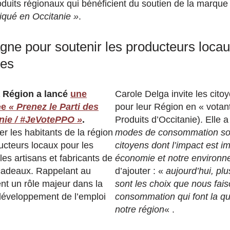
oduits régionaux qui bénéficient du soutien de la marqu
iqué en Occitanie »
.
ne pour soutenir les producteurs locau
tes
a Région a lancé
une
Carole Delga invite les cito
ée
« Prenez le Parti des
pour leur Région en « votan
anie / #JeVotePPO »
.
Produits d’Occitanie). Elle 
iter les habitants de la région
modes de consommation son
ucteurs locaux pour les
citoyens dont l’impact est i
 les artisans et fabricants de
économie et notre environ
 cadeaux. Rappelant au
d’ajouter : «
aujourd’hui, pl
ent un rôle majeur dans la
sont les choix que nous fai
 développement de l’emploi
consommation qui font la qu
notre région
« .