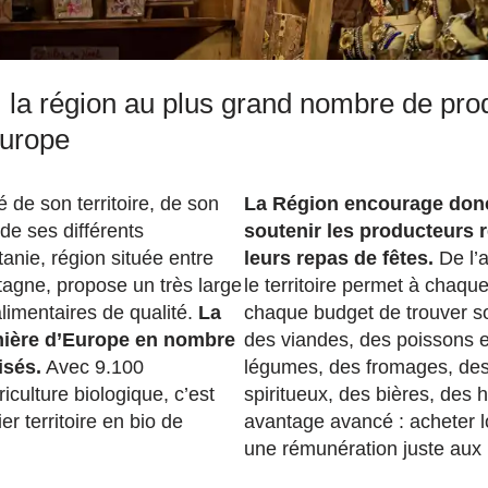
, la région au plus grand nombre de pro
Europe
é de son territoire, de son
La Région encourage donc
 de ses différents
soutenir les producteurs 
tanie, région située entre
leurs repas de fêtes.
De l’a
tagne, propose un très large
le territoire permet à chaque
limentaires de qualité.
La
chaque budget de trouver s
emière d’Europe en nombre
des viandes, des poissons e
isés.
Avec 9.100
légumes, des fromages, des
riculture biologique, c’est
spiritueux, des bières, des h
r territoire en bio de
avantage avancé : acheter lo
une rémunération juste aux 