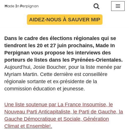
Aller
AIDEZ-NOUS À SAUVER MIP
Article mis à jour le 7 septembre 2022 à 10:38
au
contenu
Dans le cadre des élections régionales qui se
tiendront les 20 et 27 juin prochains, Made In
Perpignan vous propose les interviews des
porteurs de listes dans les Pyrénées-Orientales.
Aujourd’hui, Josie Boucher, pour la liste menée par
Myriam Martin. Cette dernière est conseillère
régionale sortante et ex-présidente de la
commission éducation et jeunesse.
Une liste soutenue par La France Insoumise, le
Nouveau Parti Anticapitaliste, le Parti de Gauche, la
Gauche Démocratique et Sociale, Génération
Climat et Ensemble!.