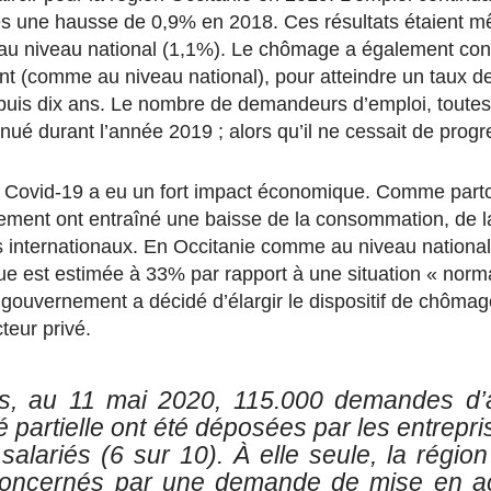
s une hausse de 0,9% en 2018. Ces résultats étaient m
au niveau national (1,1%). Le chômage a également con
int (comme au niveau national), pour atteindre un taux de
puis dix ans. Le nombre de demandeurs d’emploi, toutes
nué durant l’année 2019 ; alors qu’il ne cessait de prog
la Covid-19 a eu un fort impact économique. Comme parto
ment ont entraîné une baisse de la consommation, de la
 internationaux. En Occitanie comme au niveau national,
que est estimée à 33% par rapport à une situation « norm
 gouvernement a décidé d’élargir le dispositif de chômage
teur privé.
s, au 11 mai 2020, 115.000 demandes d’a
é partielle ont été déposées par les entrepr
 salariés (6 sur 10). À elle seule, la régi
concernés par une demande de mise en activ