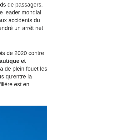
ards de passagers.
le leader mondial
 aux accidents du
endré un arrêt net
ois de 2020 contre
nautique et
ra de plein fouet les
s qu’entre la
ilière est en