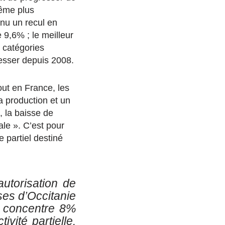
ême plus
nu un recul en
 9,6% ; le meilleur
 catégories
resser depuis 2008.
ut en France, les
 production et un
 la baisse de
ale ». C’est pour
 partiel destiné
utorisation de
ises d’Occitanie
on concentre 8%
ité partielle.