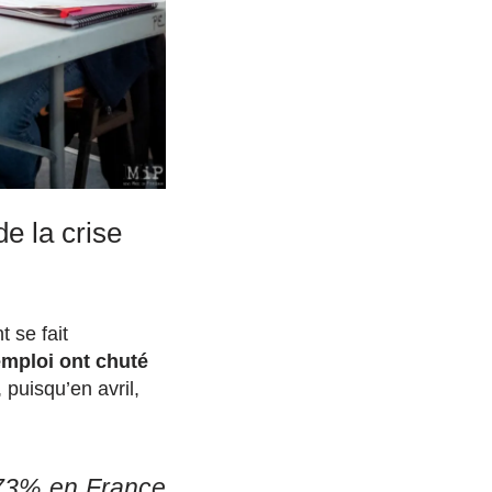
e la crise
 se fait
emploi ont chuté
 puisqu’en avril,
-73% en France