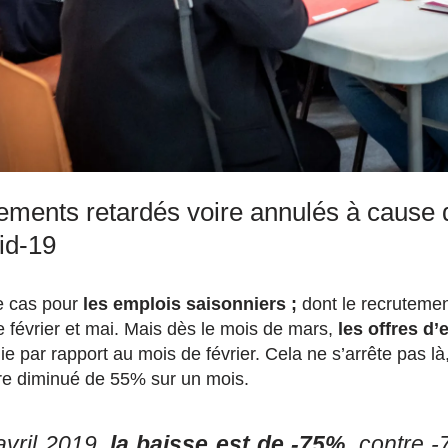
ements retardés voire annulés à cause d
id-19
e cas pour
les emplois saisonniers ;
dont le recrutement
 février et mai. Mais dès le mois de mars,
les offres d’
 par rapport au mois de février. Cela ne s’arrête pas là,
ore diminué de 55% sur un mois.
avril 2019,
la baisse est de -75%
, contre 