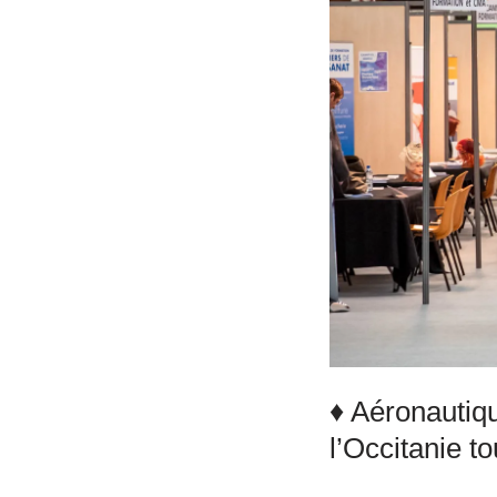
♦ Aéronautiq
l’Occitanie t