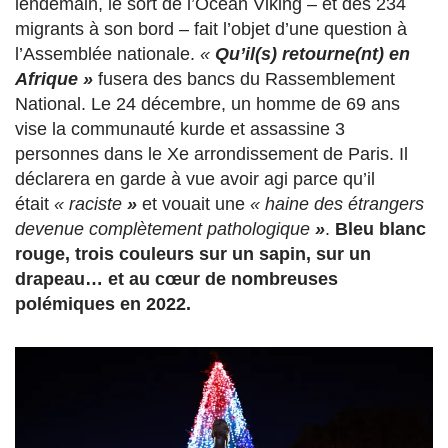
lendemain, le sort de l’Ocean Viking – et des 234
migrants à son bord – fait l’objet d’une question à
l’Assemblée nationale.
«
Qu’il(s) retourne(nt) en
Afrique »
fusera des bancs du Rassemblement
National. Le 24 décembre, un homme de 69 ans
vise la communauté kurde et assassine 3
personnes dans le Xe arrondissement de Paris. Il
déclarera en garde à vue avoir agi parce qu’il
était
«
raciste
»
et vouait une
«
haine des étrangers
devenue complètement pathologique
»
.
Bleu blanc
rouge, trois couleurs sur un sapin, sur un
drapeau… et au cœur de nombreuses
polémiques en 2022.