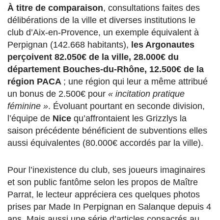
À titre de comparaison
, consultations faites des
délibérations de la ville et diverses institutions le
club d’Aix-en-Provence, un exemple équivalent à
Perpignan (142.668 habitants),
les Argonautes
perçoivent 82.050€ de la ville, 28.000€ du
département Bouches-du-Rhône, 12.500€ de la
région PACA
; une région qui leur a même attribué
un bonus de 2.500€ pour
« incitation pratique
féminine »
. Évoluant pourtant en seconde division,
l’équipe de
Nice
qu’affrontaient les Grizzlys la
saison précédente bénéficient de subventions elles
aussi équivalentes (80.000€ accordés par la ville).
Pour l’inexistence du club, ses joueurs imaginaires
et son public fantôme selon les propos de Maître
Parrat, le lecteur appréciera ces quelques photos
prises par Made In Perpignan en Salanque depuis 4
ans. Mais aussi une série d’articles consacrés au