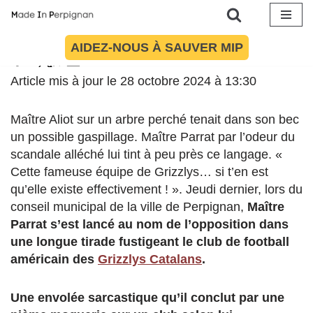
Aller
AIDEZ-NOUS À SAUVER MIP
au
contenu
Article mis à jour le 28 octobre 2024 à 13:30
Maître Aliot sur un arbre perché tenait dans son bec
un possible gaspillage.
Maître Parrat par l’odeur du
scandale alléché lui tint à peu près ce langage. «
Cette fameuse équipe de Grizzlys… si t’en est
qu’elle existe effectivement ! ». Jeudi dernier, lors du
conseil municipal de la ville de Perpignan,
Maître
Parrat s’est lancé au nom de l’opposition dans
une longue tirade
fustigeant le club de football
américain des
Grizzlys Catalans
.
Une envolée sarcastique qu’il conclut par une