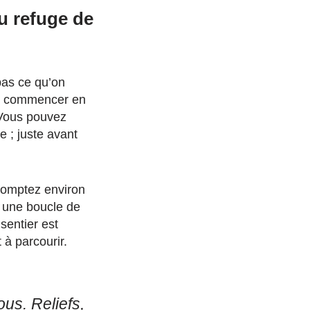
u refuge de
pas ce qu’on
our commencer en
 Vous pouvez
e ; juste avant
 Comptez environ
r une boucle de
sentier est
 à parcourir.
us. Reliefs,