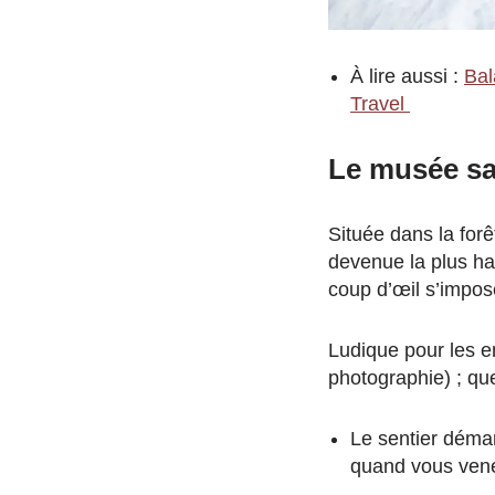
À lire aussi :
Bal
Travel
Le musée san
Située dans la for
devenue la plus hau
coup d’œil s’impos
Ludique pour les e
photographie) ; que
Le sentier démar
quand vous vene