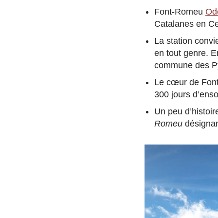
Font-Romeu
Ode
Catalanes en C
La station convi
en tout genre. En
commune des Pyré
Le cœur de Font-
300 jours d’enso
Un peu d’histoir
Romeu
désignan