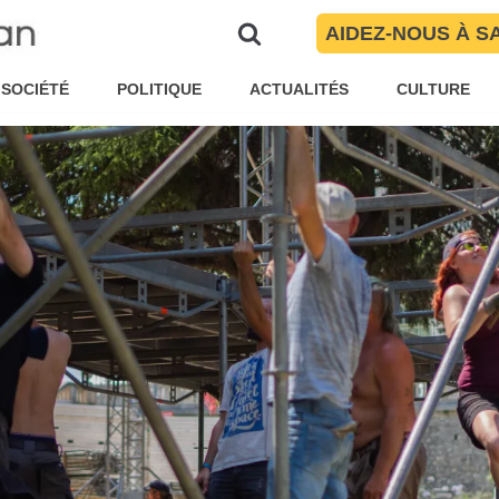
 locale
AIDEZ-NOUS À S
Pauline Garnier
Société
SOCIÉTÉ
POLITIQUE
ACTUALITÉS
CULTURE