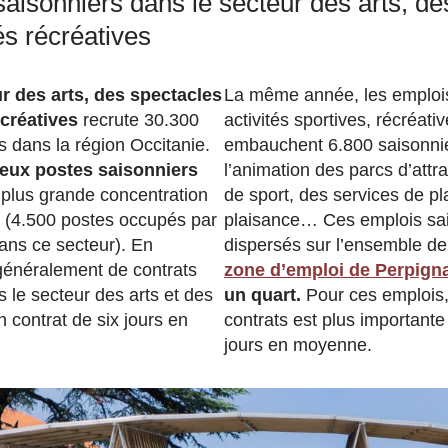
aisonniers dans le secteur des arts, de
és récréatives
r des arts, des spectacles
La même année, les emplois
écréatives
recrute 30.300
activités sportives, récréativ
s dans la région Occitanie.
embauchent 6.800 saisonnie
eux postes saisonniers
l’animation des parcs d’attr
plus grande concentration
de sport, des services de pl
ût (4.500 postes occupés par
plaisance… Ces emplois sai
ans ce secteur). En
dispersés sur l’ensemble de
 généralement de contrats
zone d’emploi de Perpign
s le secteur des arts et des
un quart.
Pour ces emplois,
 contrat de six jours en
contrats est plus importante
jours en moyenne.