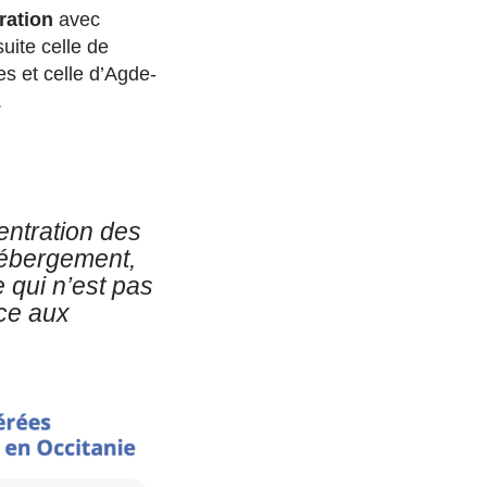
ration
avec
uite celle de
s et celle d’Agde-
.
entration des
’hébergement,
 qui n’est pas
âce aux