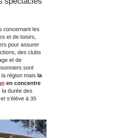
s spectacles
 concernant les
es et de loisirs,
rs pour assurer
actions, des clubs
age et de
sonniers sont
 la région mais
la
an
en concentre
 la durée des
 et s’élève à 35