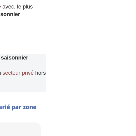
e
avec, le plus
isonnier
i saisonnier
u
secteur privé
hors