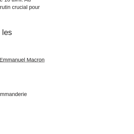
utin crucial pour
 les
 d’Emmanuel Macron
ommanderie