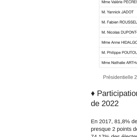
Présidentielle 
♦ Participati
de 2022
En 2017, 81,8% des
presque 2 points d
74,17% des électeu