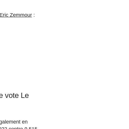
d’Eric Zemmour
:
le vote Le
galement en
022 contre 9.515