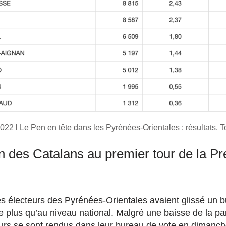
2022 l Le Pen en tête dans les Pyrénées-Orientales : résultats, T
on des Catalans au premier tour de la Pré
 électeurs des Pyrénées-Orientales avaient glissé un bul
e plus qu’au niveau national. Malgré une baisse de la par
rs se sont rendus dans leur bureau de vote en dimanche