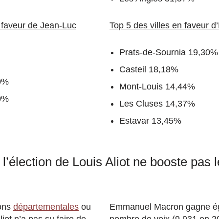
n faveur de Jean-Luc
Top 5 des villes en faveur 
Prats-de-Sournia 19,30%
Casteil 18,18%
0%
Mont-Louis 14,44%
10%
Les Cluses 14,37%
Estavar 13,45%
 l’élection de Louis Aliot ne booste pas 
ons
départementales
ou
Emmanuel Macron gagne é
liot n’a pas su faire de
nombre de voix (9.931 en 2