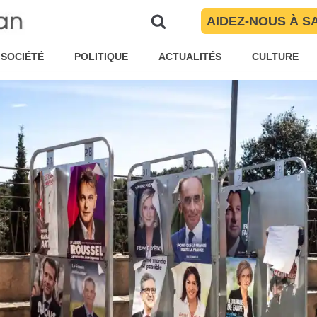
rientales : résultats, Top 5 et a
AIDEZ-NOUS À S
té Torres
Politique
SOCIÉTÉ
POLITIQUE
ACTUALITÉS
CULTURE