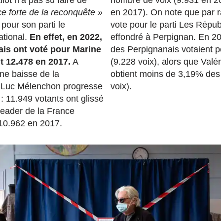
ce forte de la reconquête »
en 2017). On note que par r
pour son parti le
vote pour le parti Les Répub
tional.
En effet, en 2022,
effondré à Perpignan. En 2
ais ont voté pour Marine
des Perpignanais votaient p
nt 12.478 en 2017.
A
(9.228 voix), alors que Valé
une baisse de la
obtient moins de 3,19% des
n-Luc Mélenchon progresse
voix).
: 11.949 votants ont glissé
 leader de la France
 10.962 en 2017.