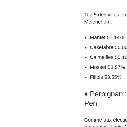
Top 5 des villes e
Mélenchon
:
Mantet 57,14%
Casefabre 56,0
Calmeilles 55,
Mosset 53,57%
Fillols 53,55%
♦ Perpignan :
Pen
Comme aux électi
régionales
, Louis A