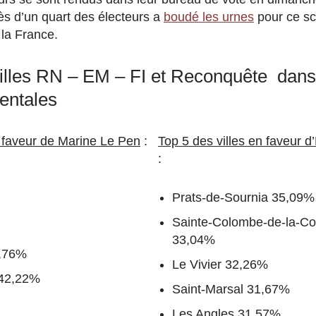
rès d’un quart des électeurs a
boudé les urnes
pour ce scr
la France.
villes RN – EM – FI et Reconquête dans
entales
n faveur de Marine Le Pen
:
Top 5 des villes en faveur
:
Prats-de-Sournia 35,09%
Sainte-Colombe-de-la-C
33,04%
2,76%
Le Vivier 32,26%
 42,22%
Saint-Marsal 31,67%
Les Angles 31,57%